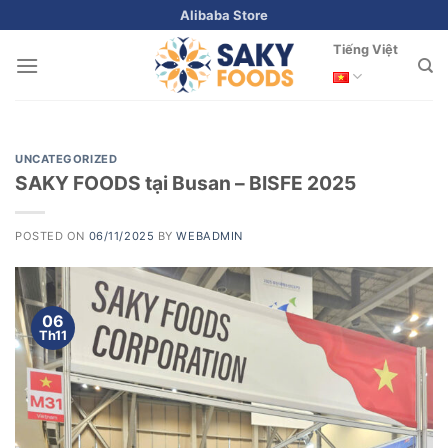
Skip
Alibaba Store
to
Tiếng Việt
content
UNCATEGORIZED
SAKY FOODS tại Busan – BISFE 2025
POSTED ON
06/11/2025
BY
WEBADMIN
06
Th11