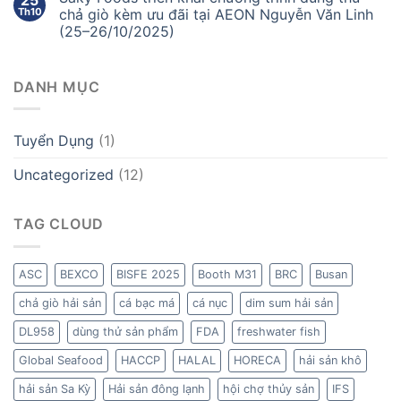
Th10
chả giò kèm ưu đãi tại AEON Nguyễn Văn Linh
(25–26/10/2025)
DANH MỤC
Tuyển Dụng
(1)
Uncategorized
(12)
TAG CLOUD
ASC
BEXCO
BISFE 2025
Booth M31
BRC
Busan
chả giò hải sản
cá bạc má
cá nục
dim sum hải sản
DL958
dùng thử sản phẩm
FDA
freshwater fish
Global Seafood
HACCP
HALAL
HORECA
hải sản khô
hải sản Sa Kỳ
Hải sản đông lạnh
hội chợ thủy sản
IFS