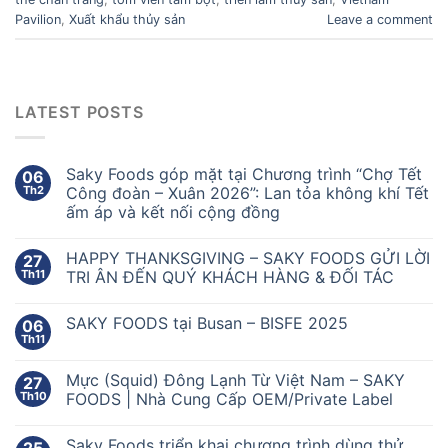
Pavilion
,
Xuất khẩu thủy sản
Leave a comment
LATEST POSTS
Saky Foods góp mặt tại Chương trình “Chợ Tết
06
Th2
Công đoàn – Xuân 2026”: Lan tỏa không khí Tết
ấm áp và kết nối cộng đồng
HAPPY THANKSGIVING – SAKY FOODS GỬI LỜI
27
Th11
TRI ÂN ĐẾN QUÝ KHÁCH HÀNG & ĐỐI TÁC
SAKY FOODS tại Busan – BISFE 2025
06
Th11
Mực (Squid) Đông Lạnh Từ Việt Nam – SAKY
27
Th10
FOODS | Nhà Cung Cấp OEM/Private Label
Saky Foods triển khai chương trình dùng thử
25