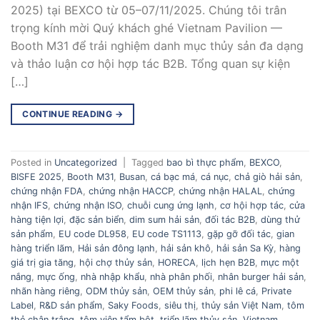
2025) tại BEXCO từ 05–07/11/2025. Chúng tôi trân
trọng kính mời Quý khách ghé Vietnam Pavilion —
Booth M31 để trải nghiệm danh mục thủy sản đa dạng
và thảo luận cơ hội hợp tác B2B. Tổng quan sự kiện
[…]
CONTINUE READING
→
Posted in
Uncategorized
|
Tagged
bao bì thực phẩm
,
BEXCO
,
BISFE 2025
,
Booth M31
,
Busan
,
cá bạc má
,
cá nục
,
chả giò hải sản
,
chứng nhận FDA
,
chứng nhận HACCP
,
chứng nhận HALAL
,
chứng
nhận IFS
,
chứng nhận ISO
,
chuỗi cung ứng lạnh
,
cơ hội hợp tác
,
cửa
hàng tiện lợi
,
đặc sản biển
,
dim sum hải sản
,
đối tác B2B
,
dùng thử
sản phẩm
,
EU code DL958
,
EU code TS1113
,
gặp gỡ đối tác
,
gian
hàng triển lãm
,
Hải sản đông lạnh
,
hải sản khô
,
hải sản Sa Kỳ
,
hàng
giá trị gia tăng
,
hội chợ thủy sản
,
HORECA
,
lịch hẹn B2B
,
mực một
nắng
,
mực ống
,
nhà nhập khẩu
,
nhà phân phối
,
nhân burger hải sản
,
nhãn hàng riêng
,
ODM thủy sản
,
OEM thủy sản
,
phi lê cá
,
Private
Label
,
R&D sản phẩm
,
Saky Foods
,
siêu thị
,
thủy sản Việt Nam
,
tôm
thẻ chân trắng
,
tôm viên tẩm bột
,
triển lãm thủy sản
,
Vietnam