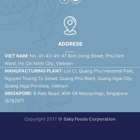
ADDRESS
VIET NAM:
No. 41-43-45-47 Binh Dong Street, Phu Dinh
Ward, Ho Chi Minh City, Vietnam
MANUFACTURING PLANT:
Lot L1, Quang Phu Industrial Park,
Nguyen Truong To Street, Quang Phu Ward, Quang Ngai City,
Quang Ngai Province, Vietnam
SINGAPORE:
6 Petir Road, #08-08 Maysprings, Singapore
(678267)
Copyright 2017 ©
Saky Foods Corporation