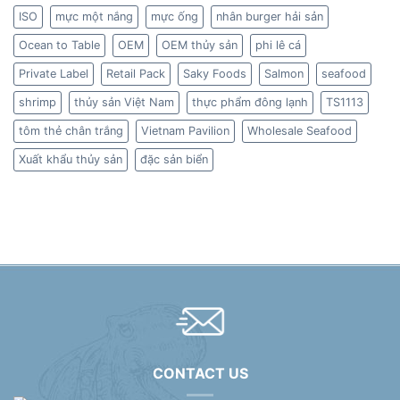
ISO
mực một nắng
mực ống
nhân burger hải sản
Ocean to Table
OEM
OEM thủy sản
phi lê cá
Private Label
Retail Pack
Saky Foods
Salmon
seafood
shrimp
thủy sản Việt Nam
thực phẩm đông lạnh
TS1113
tôm thẻ chân trắng
Vietnam Pavilion
Wholesale Seafood
Xuất khẩu thủy sản
đặc sản biển
CONTACT US