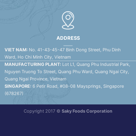
ADDRESS
VIET NAM:
No. 41-43-45-47 Binh Dong Street, Phu Dinh
Ward, Ho Chi Minh City, Vietnam
MANUFACTURING PLANT:
Lot L1, Quang Phu Industrial Park,
Nguyen Truong To Street, Quang Phu Ward, Quang Ngai City,
Quang Ngai Province, Vietnam
SINGAPORE:
6 Petir Road, #08-08 Maysprings, Singapore
(678267)
Copyright 2017 ©
Saky Foods Corporation