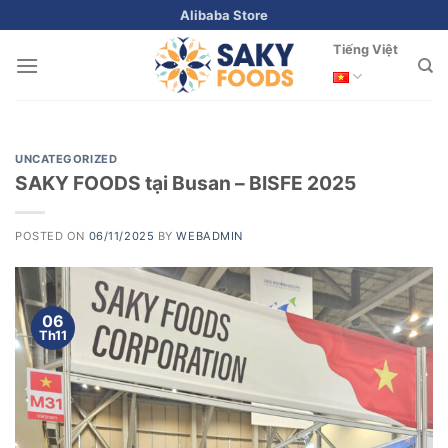
Skip
Alibaba Store
to
Tiếng Việt
content
UNCATEGORIZED
SAKY FOODS tại Busan – BISFE 2025
POSTED ON
06/11/2025
BY
WEBADMIN
06
Th11