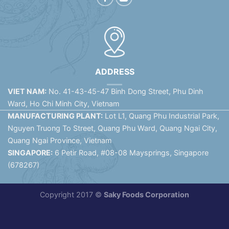
ADDRESS
VIET NAM:
No. 41-43-45-47 Binh Dong Street, Phu Dinh
Ward, Ho Chi Minh City, Vietnam
MANUFACTURING PLANT:
Lot L1, Quang Phu Industrial Park,
Nguyen Truong To Street, Quang Phu Ward, Quang Ngai City,
Quang Ngai Province, Vietnam
SINGAPORE:
6 Petir Road, #08-08 Maysprings, Singapore
(678267)
Copyright 2017 ©
Saky Foods Corporation