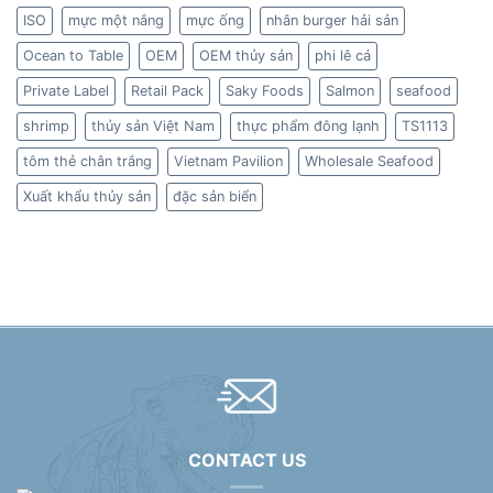
ISO
mực một nắng
mực ống
nhân burger hải sản
Ocean to Table
OEM
OEM thủy sản
phi lê cá
Private Label
Retail Pack
Saky Foods
Salmon
seafood
shrimp
thủy sản Việt Nam
thực phẩm đông lạnh
TS1113
tôm thẻ chân trắng
Vietnam Pavilion
Wholesale Seafood
Xuất khẩu thủy sản
đặc sản biển
CONTACT US