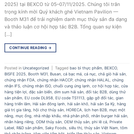
2025) tại BEXCO từ 05–07/11/2025. Chúng tôi trân
trọng kính mời Quý khách ghé Vietnam Pavilion —
Booth M31 để trải nghiệm danh mục thủy sản đa dạng
và thảo luận cơ hội hợp tác B2B. Tổng quan sự kiện
[…]
CONTINUE READING
→
Posted in
Uncategorized
|
Tagged
bao bì thực phẩm
,
BEXCO
,
BISFE 2025
,
Booth M31
,
Busan
,
cá bạc má
,
cá nục
,
chả giò hải sản
,
chứng nhận FDA
,
chứng nhận HACCP
,
chứng nhận HALAL
,
chứng
nhận IFS
,
chứng nhận ISO
,
chuỗi cung ứng lạnh
,
cơ hội hợp tác
,
cửa
hàng tiện lợi
,
đặc sản biển
,
dim sum hải sản
,
đối tác B2B
,
dùng thử
sản phẩm
,
EU code DL958
,
EU code TS1113
,
gặp gỡ đối tác
,
gian
hàng triển lãm
,
Hải sản đông lạnh
,
hải sản khô
,
hải sản Sa Kỳ
,
hàng
giá trị gia tăng
,
hội chợ thủy sản
,
HORECA
,
lịch hẹn B2B
,
mực một
nắng
,
mực ống
,
nhà nhập khẩu
,
nhà phân phối
,
nhân burger hải sản
,
nhãn hàng riêng
,
ODM thủy sản
,
OEM thủy sản
,
phi lê cá
,
Private
Label
,
R&D sản phẩm
,
Saky Foods
,
siêu thị
,
thủy sản Việt Nam
,
tôm
thẻ chân trắng
,
tôm viên tẩm bột
,
triển lãm thủy sản
,
Vietnam