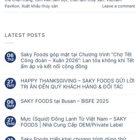
Pavilion
,
Xuất khẩu thủy sản
Leave a comment
LATEST POSTS
Saky Foods góp mặt tại Chương trình “Chợ Tết
06
Th2
Công đoàn – Xuân 2026”: Lan tỏa không khí Tết
ấm áp và kết nối cộng đồng
HAPPY THANKSGIVING – SAKY FOODS GỬI LỜI
27
Th11
TRI ÂN ĐẾN QUÝ KHÁCH HÀNG & ĐỐI TÁC
SAKY FOODS tại Busan – BISFE 2025
06
Th11
Mực (Squid) Đông Lạnh Từ Việt Nam – SAKY
27
Th10
FOODS | Nhà Cung Cấp OEM/Private Label
Saky Foods triển khai chương trình dùng thử
25