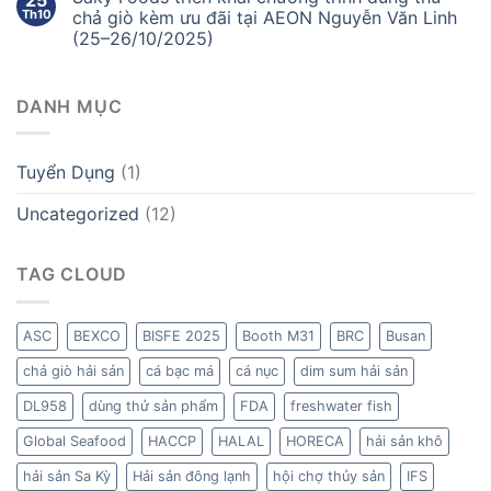
Th10
chả giò kèm ưu đãi tại AEON Nguyễn Văn Linh
(25–26/10/2025)
DANH MỤC
Tuyển Dụng
(1)
Uncategorized
(12)
TAG CLOUD
ASC
BEXCO
BISFE 2025
Booth M31
BRC
Busan
chả giò hải sản
cá bạc má
cá nục
dim sum hải sản
DL958
dùng thử sản phẩm
FDA
freshwater fish
Global Seafood
HACCP
HALAL
HORECA
hải sản khô
hải sản Sa Kỳ
Hải sản đông lạnh
hội chợ thủy sản
IFS