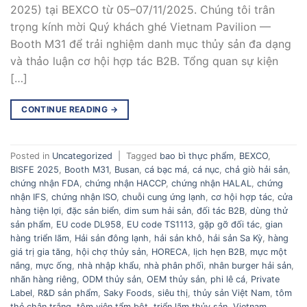
2025) tại BEXCO từ 05–07/11/2025. Chúng tôi trân
trọng kính mời Quý khách ghé Vietnam Pavilion —
Booth M31 để trải nghiệm danh mục thủy sản đa dạng
và thảo luận cơ hội hợp tác B2B. Tổng quan sự kiện
[…]
CONTINUE READING
→
Posted in
Uncategorized
|
Tagged
bao bì thực phẩm
,
BEXCO
,
BISFE 2025
,
Booth M31
,
Busan
,
cá bạc má
,
cá nục
,
chả giò hải sản
,
chứng nhận FDA
,
chứng nhận HACCP
,
chứng nhận HALAL
,
chứng
nhận IFS
,
chứng nhận ISO
,
chuỗi cung ứng lạnh
,
cơ hội hợp tác
,
cửa
hàng tiện lợi
,
đặc sản biển
,
dim sum hải sản
,
đối tác B2B
,
dùng thử
sản phẩm
,
EU code DL958
,
EU code TS1113
,
gặp gỡ đối tác
,
gian
hàng triển lãm
,
Hải sản đông lạnh
,
hải sản khô
,
hải sản Sa Kỳ
,
hàng
giá trị gia tăng
,
hội chợ thủy sản
,
HORECA
,
lịch hẹn B2B
,
mực một
nắng
,
mực ống
,
nhà nhập khẩu
,
nhà phân phối
,
nhân burger hải sản
,
nhãn hàng riêng
,
ODM thủy sản
,
OEM thủy sản
,
phi lê cá
,
Private
Label
,
R&D sản phẩm
,
Saky Foods
,
siêu thị
,
thủy sản Việt Nam
,
tôm
thẻ chân trắng
,
tôm viên tẩm bột
,
triển lãm thủy sản
,
Vietnam