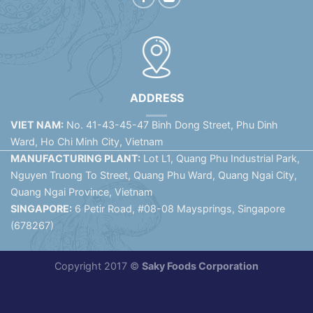
ADDRESS
VIET NAM:
No. 41-43-45-47 Binh Dong Street, Phu Dinh
Ward, Ho Chi Minh City, Vietnam
MANUFACTURING PLANT:
Lot L1, Quang Phu Industrial Park,
Nguyen Truong To Street, Quang Phu Ward, Quang Ngai City,
Quang Ngai Province, Vietnam
SINGAPORE:
6 Petir Road, #08-08 Maysprings, Singapore
(678267)
Copyright 2017 ©
Saky Foods Corporation