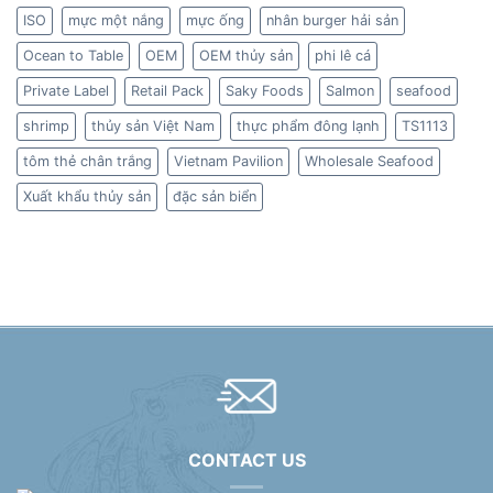
ISO
mực một nắng
mực ống
nhân burger hải sản
Ocean to Table
OEM
OEM thủy sản
phi lê cá
Private Label
Retail Pack
Saky Foods
Salmon
seafood
shrimp
thủy sản Việt Nam
thực phẩm đông lạnh
TS1113
tôm thẻ chân trắng
Vietnam Pavilion
Wholesale Seafood
Xuất khẩu thủy sản
đặc sản biển
CONTACT US