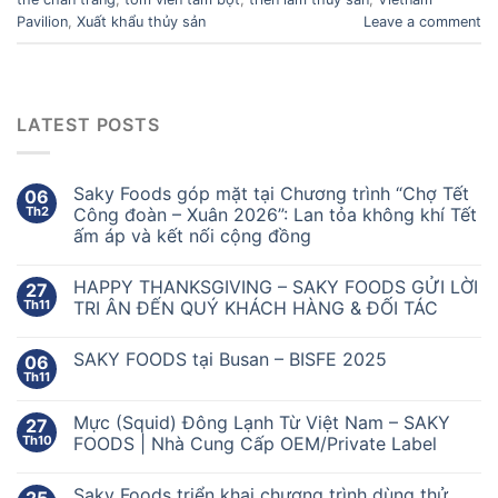
Pavilion
,
Xuất khẩu thủy sản
Leave a comment
LATEST POSTS
Saky Foods góp mặt tại Chương trình “Chợ Tết
06
Th2
Công đoàn – Xuân 2026”: Lan tỏa không khí Tết
ấm áp và kết nối cộng đồng
HAPPY THANKSGIVING – SAKY FOODS GỬI LỜI
27
Th11
TRI ÂN ĐẾN QUÝ KHÁCH HÀNG & ĐỐI TÁC
SAKY FOODS tại Busan – BISFE 2025
06
Th11
Mực (Squid) Đông Lạnh Từ Việt Nam – SAKY
27
Th10
FOODS | Nhà Cung Cấp OEM/Private Label
Saky Foods triển khai chương trình dùng thử
25