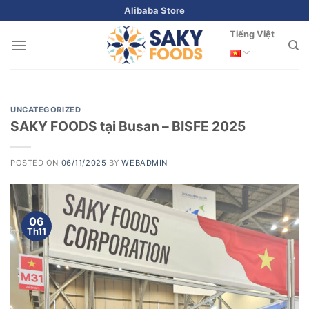
Skip
Alibaba Store
to
Tiếng Việt
content
UNCATEGORIZED
SAKY FOODS tại Busan – BISFE 2025
POSTED ON
06/11/2025
BY
WEBADMIN
06
Th11