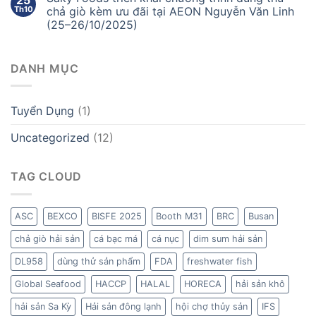
Th10
chả giò kèm ưu đãi tại AEON Nguyễn Văn Linh
(25–26/10/2025)
DANH MỤC
Tuyển Dụng
(1)
Uncategorized
(12)
TAG CLOUD
ASC
BEXCO
BISFE 2025
Booth M31
BRC
Busan
chả giò hải sản
cá bạc má
cá nục
dim sum hải sản
DL958
dùng thử sản phẩm
FDA
freshwater fish
Global Seafood
HACCP
HALAL
HORECA
hải sản khô
hải sản Sa Kỳ
Hải sản đông lạnh
hội chợ thủy sản
IFS