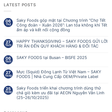
LATEST POSTS
Saky Foods góp mặt tại Chương trình “Chợ Tết
06
Th2
Công đoàn – Xuân 2026”: Lan tỏa không khí Tết
ấm áp và kết nối cộng đồng
HAPPY THANKSGIVING – SAKY FOODS GỬI LỜI
27
Th11
TRI ÂN ĐẾN QUÝ KHÁCH HÀNG & ĐỐI TÁC
SAKY FOODS tại Busan – BISFE 2025
06
Th11
Mực (Squid) Đông Lạnh Từ Việt Nam – SAKY
27
Th10
FOODS | Nhà Cung Cấp OEM/Private Label
Saky Foods triển khai chương trình dùng thử
25
Th10
chả giò kèm ưu đãi tại AEON Nguyễn Văn Linh
(25–26/10/2025)