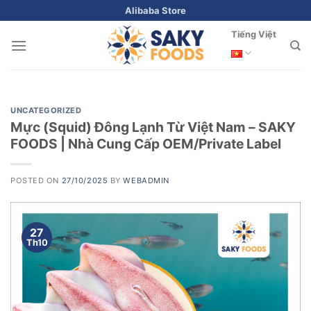
Skip
Alibaba Store
to
Tiếng Việt
content
UNCATEGORIZED
Mực (Squid) Đông Lạnh Từ Việt Nam – SAKY
FOODS | Nhà Cung Cấp OEM/Private Label
POSTED ON
27/10/2025
BY
WEBADMIN
27
Th10