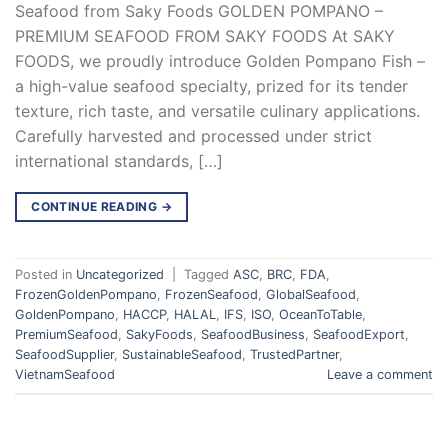
Seafood from Saky Foods GOLDEN POMPANO –
PREMIUM SEAFOOD FROM SAKY FOODS At SAKY
FOODS, we proudly introduce Golden Pompano Fish –
a high-value seafood specialty, prized for its tender
texture, rich taste, and versatile culinary applications.
Carefully harvested and processed under strict
international standards, […]
CONTINUE READING
→
Posted in
Uncategorized
|
Tagged
ASC
,
BRC
,
FDA
,
FrozenGoldenPompano
,
FrozenSeafood
,
GlobalSeafood
,
GoldenPompano
,
HACCP
,
HALAL
,
IFS
,
ISO
,
OceanToTable
,
PremiumSeafood
,
SakyFoods
,
SeafoodBusiness
,
SeafoodExport
,
SeafoodSupplier
,
SustainableSeafood
,
TrustedPartner
,
VietnamSeafood
Leave a comment