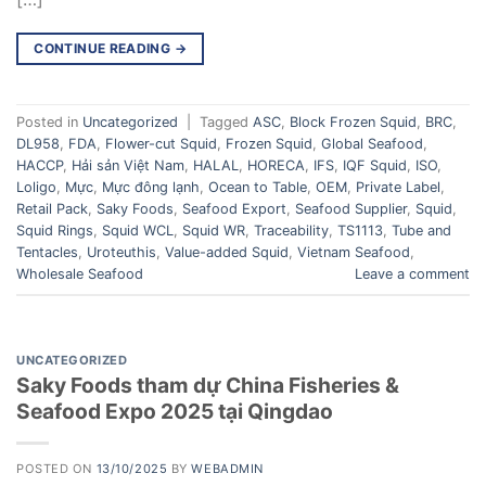
CONTINUE READING
→
Posted in
Uncategorized
|
Tagged
ASC
,
Block Frozen Squid
,
BRC
,
DL958
,
FDA
,
Flower-cut Squid
,
Frozen Squid
,
Global Seafood
,
HACCP
,
Hải sản Việt Nam
,
HALAL
,
HORECA
,
IFS
,
IQF Squid
,
ISO
,
Loligo
,
Mực
,
Mực đông lạnh
,
Ocean to Table
,
OEM
,
Private Label
,
Retail Pack
,
Saky Foods
,
Seafood Export
,
Seafood Supplier
,
Squid
,
Squid Rings
,
Squid WCL
,
Squid WR
,
Traceability
,
TS1113
,
Tube and
Tentacles
,
Uroteuthis
,
Value-added Squid
,
Vietnam Seafood
,
Wholesale Seafood
Leave a comment
UNCATEGORIZED
Saky Foods tham dự China Fisheries &
Seafood Expo 2025 tại Qingdao
POSTED ON
13/10/2025
BY
WEBADMIN