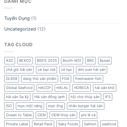
DANH MỤC
Tuyển Dụng
(1)
Uncategorized
(12)
TAG CLOUD
ASC
BEXCO
BISFE 2025
Booth M31
BRC
Busan
chả giò hải sản
cá bạc má
cá nục
dim sum hải sản
DL958
dùng thử sản phẩm
FDA
freshwater fish
Global Seafood
HACCP
HALAL
HORECA
hải sản khô
hải sản Sa Kỳ
Hải sản đông lạnh
hội chợ thủy sản
IFS
ISO
mực một nắng
mực ống
nhân burger hải sản
Ocean to Table
OEM
OEM thủy sản
phi lê cá
Private Label
Retail Pack
Saky Foods
Salmon
seafood