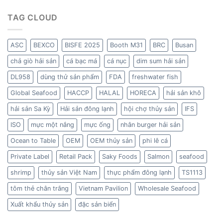
TAG CLOUD
ASC
BEXCO
BISFE 2025
Booth M31
BRC
Busan
chả giò hải sản
cá bạc má
cá nục
dim sum hải sản
DL958
dùng thử sản phẩm
FDA
freshwater fish
Global Seafood
HACCP
HALAL
HORECA
hải sản khô
hải sản Sa Kỳ
Hải sản đông lạnh
hội chợ thủy sản
IFS
ISO
mực một nắng
mực ống
nhân burger hải sản
Ocean to Table
OEM
OEM thủy sản
phi lê cá
Private Label
Retail Pack
Saky Foods
Salmon
seafood
shrimp
thủy sản Việt Nam
thực phẩm đông lạnh
TS1113
tôm thẻ chân trắng
Vietnam Pavilion
Wholesale Seafood
Xuất khẩu thủy sản
đặc sản biển