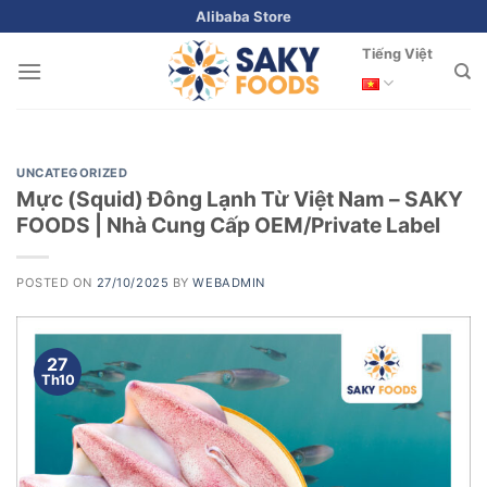
Skip
Alibaba Store
to
Tiếng Việt
content
UNCATEGORIZED
Mực (Squid) Đông Lạnh Từ Việt Nam – SAKY
FOODS | Nhà Cung Cấp OEM/Private Label
POSTED ON
27/10/2025
BY
WEBADMIN
27
Th10