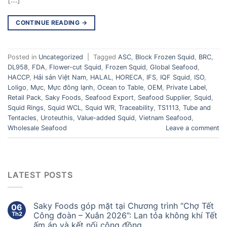
CONTINUE READING
→
Posted in
Uncategorized
|
Tagged
ASC
,
Block Frozen Squid
,
BRC
,
DL958
,
FDA
,
Flower-cut Squid
,
Frozen Squid
,
Global Seafood
,
HACCP
,
Hải sản Việt Nam
,
HALAL
,
HORECA
,
IFS
,
IQF Squid
,
ISO
,
Loligo
,
Mực
,
Mực đông lạnh
,
Ocean to Table
,
OEM
,
Private Label
,
Retail Pack
,
Saky Foods
,
Seafood Export
,
Seafood Supplier
,
Squid
,
Squid Rings
,
Squid WCL
,
Squid WR
,
Traceability
,
TS1113
,
Tube and
Tentacles
,
Uroteuthis
,
Value-added Squid
,
Vietnam Seafood
,
Wholesale Seafood
Leave a comment
LATEST POSTS
Saky Foods góp mặt tại Chương trình “Chợ Tết
06
Th2
Công đoàn – Xuân 2026”: Lan tỏa không khí Tết
ấm áp và kết nối cộng đồng