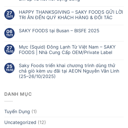
HAPPY THANKSGIVING – SAKY FOODS GỬI LỜI
27
Th11
TRI ÂN ĐẾN QUÝ KHÁCH HÀNG & ĐỐI TÁC
SAKY FOODS tại Busan – BISFE 2025
06
Th11
Mực (Squid) Đông Lạnh Từ Việt Nam – SAKY
27
Th10
FOODS | Nhà Cung Cấp OEM/Private Label
Saky Foods triển khai chương trình dùng thử
25
Th10
chả giò kèm ưu đãi tại AEON Nguyễn Văn Linh
(25–26/10/2025)
DANH MỤC
Tuyển Dụng
(1)
Uncategorized
(12)