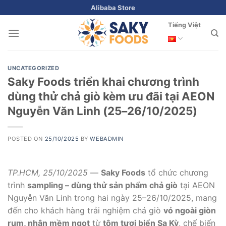
Skip
Alibaba Store
to
Tiếng Việt
content
UNCATEGORIZED
Saky Foods triển khai chương trình
dùng thử chả giò kèm ưu đãi tại AEON
Nguyễn Văn Linh (25–26/10/2025)
POSTED ON
25/10/2025
BY
WEBADMIN
TP.HCM, 25/10/2025
—
Saky Foods
tổ chức chương
trình
sampling – dùng thử sản phẩm chả giò
tại AEON
Nguyễn Văn Linh trong hai ngày 25–26/10/2025, mang
đến cho khách hàng trải nghiệm chả giò
vỏ ngoài giòn
rụm, nhân mềm ngọt
từ
tôm tươi biển Sa Kỳ
, chế biến