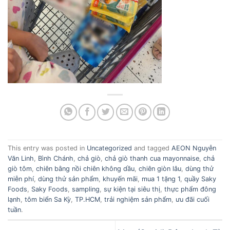
This entry was posted in
Uncategorized
and tagged
AEON Nguyễn
Văn Linh
,
Bình Chánh
,
chả giò
,
chả giò thanh cua mayonnaise
,
chả
giò tôm
,
chiên bằng nồi chiên không dầu
,
chiên giòn lâu
,
dùng thử
miễn phí
,
dùng thử sản phẩm
,
khuyến mãi
,
mua 1 tặng 1
,
quầy Saky
Foods
,
Saky Foods
,
sampling
,
sự kiện tại siêu thị
,
thực phẩm đông
lạnh
,
tôm biển Sa Kỳ
,
TP.HCM
,
trải nghiệm sản phẩm
,
ưu đãi cuối
tuần
.