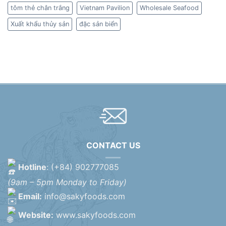
tôm thẻ chân trắng
Vietnam Pavilion
Wholesale Seafood
Xuất khẩu thủy sản
đặc sản biển
CONTACT US
Hotline
: (+84) 902777085
(9am – 5pm Monday to Friday)
Email:
info@sakyfoods.com
Website:
www.sakyfoods.com