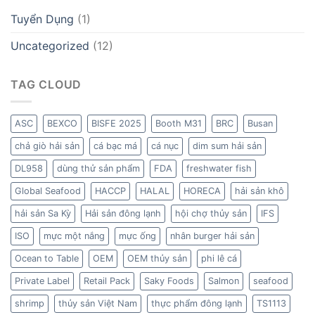
Tuyển Dụng
(1)
Uncategorized
(12)
TAG CLOUD
ASC
BEXCO
BISFE 2025
Booth M31
BRC
Busan
chả giò hải sản
cá bạc má
cá nục
dim sum hải sản
DL958
dùng thử sản phẩm
FDA
freshwater fish
Global Seafood
HACCP
HALAL
HORECA
hải sản khô
hải sản Sa Kỳ
Hải sản đông lạnh
hội chợ thủy sản
IFS
ISO
mực một nắng
mực ống
nhân burger hải sản
Ocean to Table
OEM
OEM thủy sản
phi lê cá
Private Label
Retail Pack
Saky Foods
Salmon
seafood
shrimp
thủy sản Việt Nam
thực phẩm đông lạnh
TS1113