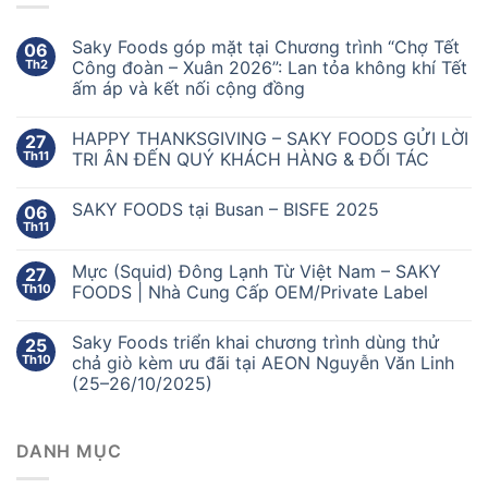
Saky Foods góp mặt tại Chương trình “Chợ Tết
06
Th2
Công đoàn – Xuân 2026”: Lan tỏa không khí Tết
ấm áp và kết nối cộng đồng
HAPPY THANKSGIVING – SAKY FOODS GỬI LỜI
27
Th11
TRI ÂN ĐẾN QUÝ KHÁCH HÀNG & ĐỐI TÁC
SAKY FOODS tại Busan – BISFE 2025
06
Th11
Mực (Squid) Đông Lạnh Từ Việt Nam – SAKY
27
Th10
FOODS | Nhà Cung Cấp OEM/Private Label
Saky Foods triển khai chương trình dùng thử
25
Th10
chả giò kèm ưu đãi tại AEON Nguyễn Văn Linh
(25–26/10/2025)
DANH MỤC