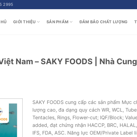
5 2995
CHỦ
GIỚI THIỆU
SẢN PHẨM
ĐẢM BẢO CHẤT LƯỢNG
T
 Việt Nam – SAKY FOODS | Nhà Cung
SAKY FOODS cung cấp các sản phẩm Mực c
lượng cao, đa dạng quy cách WR, WCL, Tube
Tentacles, Rings, Flower-cut; IQF/Block; Valu
added, đạt chứng nhận HACCP, BRC, HALAL,
IFS, FDA, ASC. Năng lực OEM/Private Label l