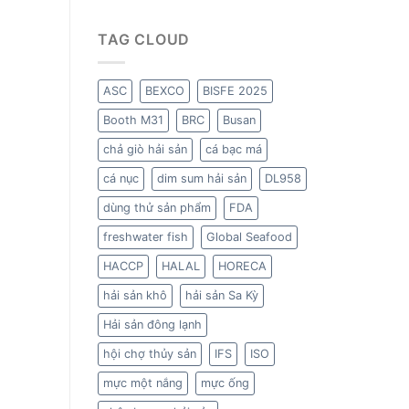
TAG CLOUD
ASC
BEXCO
BISFE 2025
Booth M31
BRC
Busan
chả giò hải sản
cá bạc má
cá nục
dim sum hải sản
DL958
dùng thử sản phẩm
FDA
freshwater fish
Global Seafood
HACCP
HALAL
HORECA
hải sản khô
hải sản Sa Kỳ
Hải sản đông lạnh
hội chợ thủy sản
IFS
ISO
mực một nắng
mực ống