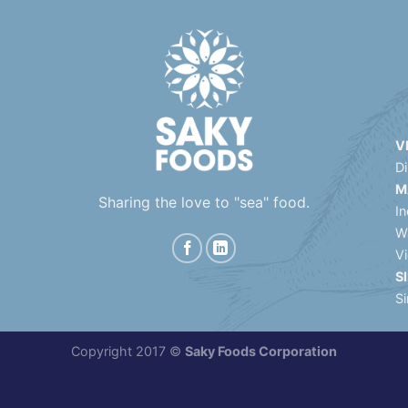
V
D
M
Sharing the love to "sea" food.
In
W
V
S
S
Copyright 2017 ©
Saky Foods Corporation