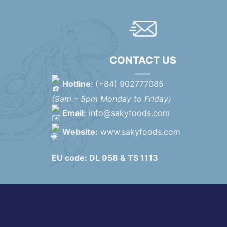
CONTACT US
Hotline
: (+84) 902777085
(9am – 5pm Monday to Friday)
Email:
info@sakyfoods.com
Website:
www.sakyfoods.com
EU code: DL 958 & TS 1113