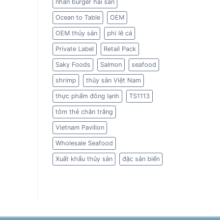
nhân burger hải sản
Ocean to Table
OEM
OEM thủy sản
phi lê cá
Private Label
Retail Pack
Saky Foods
Salmon
seafood
shrimp
thủy sản Việt Nam
thực phẩm đông lạnh
TS1113
tôm thẻ chân trắng
Vietnam Pavilion
Wholesale Seafood
Xuất khẩu thủy sản
đặc sản biển