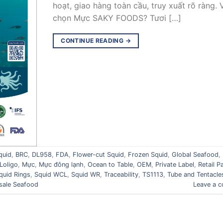
hoạt, giao hàng toàn cầu, truy xuất rõ ràng. 
chọn Mực SAKY FOODS? Tươi […]
CONTINUE READING
→
quid
,
BRC
,
DL958
,
FDA
,
Flower-cut Squid
,
Frozen Squid
,
Global Seafood
,
Loligo
,
Mực
,
Mực đông lạnh
,
Ocean to Table
,
OEM
,
Private Label
,
Retail P
quid Rings
,
Squid WCL
,
Squid WR
,
Traceability
,
TS1113
,
Tube and Tentacle
sale Seafood
Leave a 