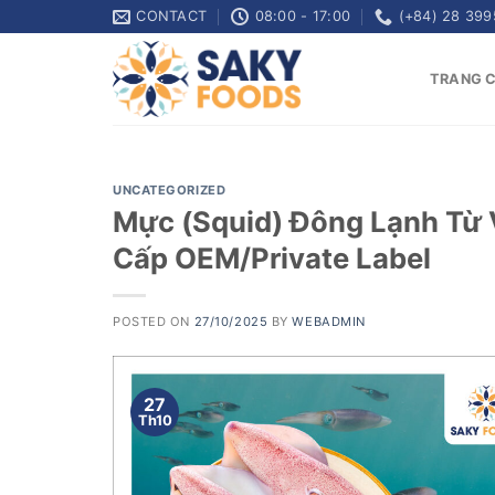
Skip
CONTACT
08:00 - 17:00
(+84) 28 399
to
content
TRANG 
UNCATEGORIZED
Mực (Squid) Đông Lạnh Từ
Cấp OEM/Private Label
POSTED ON
27/10/2025
BY
WEBADMIN
27
Th10