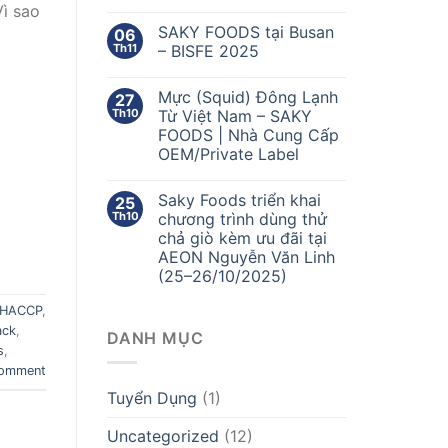
Vì sao
SAKY FOODS tại Busan
06
Th11
– BISFE 2025
Mực (Squid) Đông Lạnh
27
Th10
Từ Việt Nam – SAKY
FOODS | Nhà Cung Cấp
OEM/Private Label
Saky Foods triển khai
25
Th10
chương trình dùng thử
chả giò kèm ưu đãi tại
AEON Nguyễn Văn Linh
(25–26/10/2025)
HACCP
,
ack
,
DANH MỤC
s
,
comment
Tuyển Dụng
(1)
Uncategorized
(12)