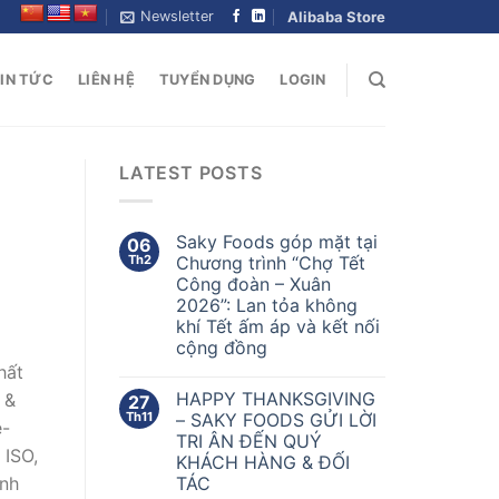
Newsletter
Alibaba Store
IN TỨC
LIÊN HỆ
TUYỂN DỤNG
LOGIN
LATEST POSTS
Saky Foods góp mặt tại
06
Th2
Chương trình “Chợ Tết
Công đoàn – Xuân
2026”: Lan tỏa không
khí Tết ấm áp và kết nối
cộng đồng
hất
HAPPY THANKSGIVING
 &
27
Th11
– SAKY FOODS GỬI LỜI
e-
TRI ÂN ĐẾN QUÝ
 ISO,
KHÁCH HÀNG & ĐỐI
TÁC
inh