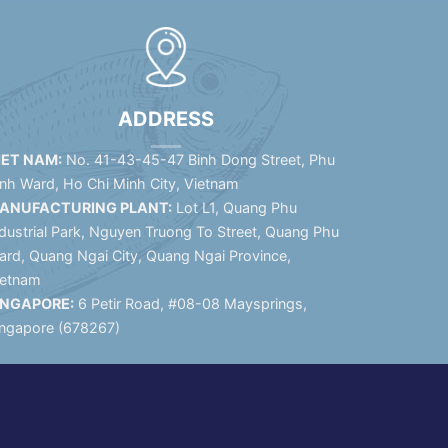
ADDRESS
IET NAM:
No. 41-43-45-47 Binh Dong Street, Phu
inh Ward, Ho Chi Minh City, Vietnam
ANUFACTURING PLANT:
Lot L1, Quang Phu
dustrial Park, Nguyen Truong To Street, Quang Phu
ard, Quang Ngai City, Quang Ngai Province,
ietnam
INGAPORE:
6 Petir Road, #08-08 Maysprings,
ingapore (678267)