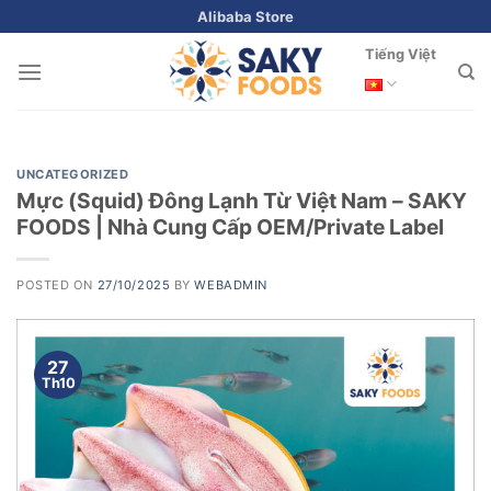
Skip
Alibaba Store
to
Tiếng Việt
content
UNCATEGORIZED
Mực (Squid) Đông Lạnh Từ Việt Nam – SAKY
FOODS | Nhà Cung Cấp OEM/Private Label
POSTED ON
27/10/2025
BY
WEBADMIN
27
Th10