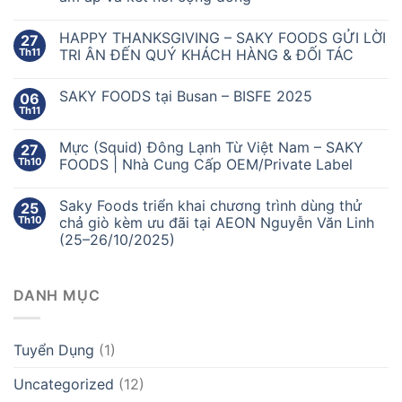
HAPPY THANKSGIVING – SAKY FOODS GỬI LỜI
27
Th11
TRI ÂN ĐẾN QUÝ KHÁCH HÀNG & ĐỐI TÁC
SAKY FOODS tại Busan – BISFE 2025
06
Th11
Mực (Squid) Đông Lạnh Từ Việt Nam – SAKY
27
Th10
FOODS | Nhà Cung Cấp OEM/Private Label
Saky Foods triển khai chương trình dùng thử
25
Th10
chả giò kèm ưu đãi tại AEON Nguyễn Văn Linh
(25–26/10/2025)
DANH MỤC
Tuyển Dụng
(1)
Uncategorized
(12)