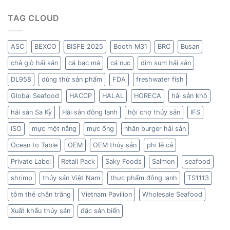
TAG CLOUD
ASC
BEXCO
BISFE 2025
Booth M31
BRC
Busan
chả giò hải sản
cá bạc má
cá nục
dim sum hải sản
DL958
dùng thử sản phẩm
FDA
freshwater fish
Global Seafood
HACCP
HALAL
HORECA
hải sản khô
hải sản Sa Kỳ
Hải sản đông lạnh
hội chợ thủy sản
IFS
ISO
mực một nắng
mực ống
nhân burger hải sản
Ocean to Table
OEM
OEM thủy sản
phi lê cá
Private Label
Retail Pack
Saky Foods
Salmon
seafood
shrimp
thủy sản Việt Nam
thực phẩm đông lạnh
TS1113
tôm thẻ chân trắng
Vietnam Pavilion
Wholesale Seafood
Xuất khẩu thủy sản
đặc sản biển