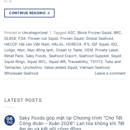
CONTINUE READING
→
Posted in
Uncategorized
|
Tagged
ASC
,
Block Frozen Squid
,
BRC
,
DL958
,
FDA
,
Flower-cut Squid
,
Frozen Squid
,
Global Seafood
,
HACCP
,
Hải sản Việt Nam
,
HALAL
,
HORECA
,
IFS
,
IQF Squid
,
ISO
,
Loligo
,
Mực
,
Mực đông lạnh
,
Ocean to Table
,
OEM
,
Private Label
,
Retail Pack
,
Saky Foods
,
Seafood Export
,
Seafood Supplier
,
Squid
,
Squid Rings
,
Squid WCL
,
Squid WR
,
Traceability
,
TS1113
,
Tube and
Tentacles
,
Uroteuthis
,
Value-added Squid
,
Vietnam Seafood
,
Wholesale Seafood
Leave a comment
LATEST POSTS
Saky Foods góp mặt tại Chương trình “Chợ Tết
06
Th2
Công đoàn – Xuân 2026”: Lan tỏa không khí Tết
ấm áp và kết nối cộng đồng