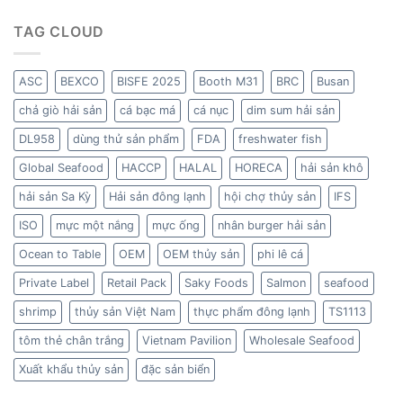
TAG CLOUD
ASC
BEXCO
BISFE 2025
Booth M31
BRC
Busan
chả giò hải sản
cá bạc má
cá nục
dim sum hải sản
DL958
dùng thử sản phẩm
FDA
freshwater fish
Global Seafood
HACCP
HALAL
HORECA
hải sản khô
hải sản Sa Kỳ
Hải sản đông lạnh
hội chợ thủy sản
IFS
ISO
mực một nắng
mực ống
nhân burger hải sản
Ocean to Table
OEM
OEM thủy sản
phi lê cá
Private Label
Retail Pack
Saky Foods
Salmon
seafood
shrimp
thủy sản Việt Nam
thực phẩm đông lạnh
TS1113
tôm thẻ chân trắng
Vietnam Pavilion
Wholesale Seafood
Xuất khẩu thủy sản
đặc sản biển