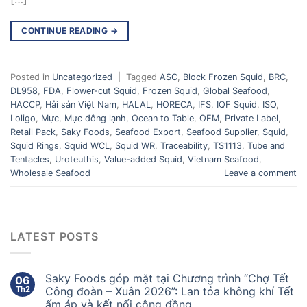
CONTINUE READING
→
Posted in
Uncategorized
|
Tagged
ASC
,
Block Frozen Squid
,
BRC
,
DL958
,
FDA
,
Flower-cut Squid
,
Frozen Squid
,
Global Seafood
,
HACCP
,
Hải sản Việt Nam
,
HALAL
,
HORECA
,
IFS
,
IQF Squid
,
ISO
,
Loligo
,
Mực
,
Mực đông lạnh
,
Ocean to Table
,
OEM
,
Private Label
,
Retail Pack
,
Saky Foods
,
Seafood Export
,
Seafood Supplier
,
Squid
,
Squid Rings
,
Squid WCL
,
Squid WR
,
Traceability
,
TS1113
,
Tube and
Tentacles
,
Uroteuthis
,
Value-added Squid
,
Vietnam Seafood
,
Wholesale Seafood
Leave a comment
LATEST POSTS
Saky Foods góp mặt tại Chương trình “Chợ Tết
06
Th2
Công đoàn – Xuân 2026”: Lan tỏa không khí Tết
ấm áp và kết nối cộng đồng