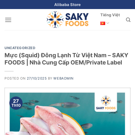
Skip
Alibaba Store
to
Tiếng Việt
content
UNCATEGORIZED
Mực (Squid) Đông Lạnh Từ Việt Nam – SAKY
FOODS | Nhà Cung Cấp OEM/Private Label
POSTED ON
27/10/2025
BY
WEBADMIN
27
Th10