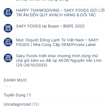
HAPPY THANKSGIVING – SAKY FOODS GỬI LỜI
27
Th11
TRI ÂN ĐẾN QUÝ KHÁCH HÀNG & ĐỐI TÁC
SAKY FOODS tại Busan – BISFE 2025
06
Th11
Mực (Squid) Đông Lạnh Từ Việt Nam – SAKY
27
Th10
FOODS | Nhà Cung Cấp OEM/Private Label
Saky Foods triển khai chương trình dùng thử
25
Th10
chả giò kèm ưu đãi tại AEON Nguyễn Văn Linh
(25–26/10/2025)
DANH MỤC
Tuyển Dụng
(1)
Uncategorized
(12)