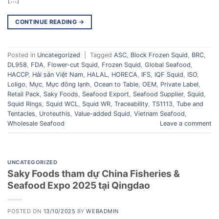
CONTINUE READING
→
Posted in
Uncategorized
|
Tagged
ASC
,
Block Frozen Squid
,
BRC
,
DL958
,
FDA
,
Flower-cut Squid
,
Frozen Squid
,
Global Seafood
,
HACCP
,
Hải sản Việt Nam
,
HALAL
,
HORECA
,
IFS
,
IQF Squid
,
ISO
,
Loligo
,
Mực
,
Mực đông lạnh
,
Ocean to Table
,
OEM
,
Private Label
,
Retail Pack
,
Saky Foods
,
Seafood Export
,
Seafood Supplier
,
Squid
,
Squid Rings
,
Squid WCL
,
Squid WR
,
Traceability
,
TS1113
,
Tube and
Tentacles
,
Uroteuthis
,
Value-added Squid
,
Vietnam Seafood
,
Wholesale Seafood
Leave a comment
UNCATEGORIZED
Saky Foods tham dự China Fisheries &
Seafood Expo 2025 tại Qingdao
POSTED ON
13/10/2025
BY
WEBADMIN