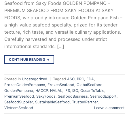
Seafood from Saky Foods GOLDEN POMPANO –
PREMIUM SEAFOOD FROM SAKY FOODS At SAKY
FOODS, we proudly introduce Golden Pompano Fish –
a high-value seafood specialty, prized for its tender
texture, rich taste, and versatile culinary applications.
Carefully harvested and processed under strict
international standards, […]
CONTINUE READING
→
Posted in
Uncategorized
|
Tagged
ASC
,
BRC
,
FDA
,
FrozenGoldenPompano
,
FrozenSeafood
,
GlobalSeafood
,
GoldenPompano
,
HACCP
,
HALAL
,
IFS
,
ISO
,
OceanToTable
,
PremiumSeafood
,
SakyFoods
,
SeafoodBusiness
,
SeafoodExport
,
SeafoodSupplier
,
SustainableSeafood
,
TrustedPartner
,
VietnamSeafood
Leave a comment