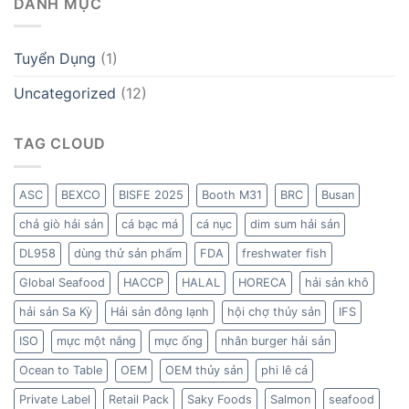
DANH MỤC
Tuyển Dụng
(1)
Uncategorized
(12)
TAG CLOUD
ASC
BEXCO
BISFE 2025
Booth M31
BRC
Busan
chả giò hải sản
cá bạc má
cá nục
dim sum hải sản
DL958
dùng thử sản phẩm
FDA
freshwater fish
Global Seafood
HACCP
HALAL
HORECA
hải sản khô
hải sản Sa Kỳ
Hải sản đông lạnh
hội chợ thủy sản
IFS
ISO
mực một nắng
mực ống
nhân burger hải sản
Ocean to Table
OEM
OEM thủy sản
phi lê cá
Private Label
Retail Pack
Saky Foods
Salmon
seafood