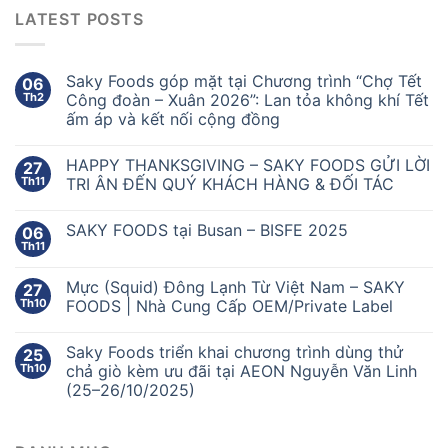
LATEST POSTS
Saky Foods góp mặt tại Chương trình “Chợ Tết
06
Th2
Công đoàn – Xuân 2026”: Lan tỏa không khí Tết
ấm áp và kết nối cộng đồng
HAPPY THANKSGIVING – SAKY FOODS GỬI LỜI
27
Th11
TRI ÂN ĐẾN QUÝ KHÁCH HÀNG & ĐỐI TÁC
SAKY FOODS tại Busan – BISFE 2025
06
Th11
Mực (Squid) Đông Lạnh Từ Việt Nam – SAKY
27
Th10
FOODS | Nhà Cung Cấp OEM/Private Label
Saky Foods triển khai chương trình dùng thử
25
Th10
chả giò kèm ưu đãi tại AEON Nguyễn Văn Linh
(25–26/10/2025)