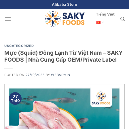
Skip
Alibaba Store
to
Tiếng Việt
content
UNCATEGORIZED
Mực (Squid) Đông Lạnh Từ Việt Nam – SAKY
FOODS | Nhà Cung Cấp OEM/Private Label
POSTED ON
27/10/2025
BY
WEBADMIN
27
Th10