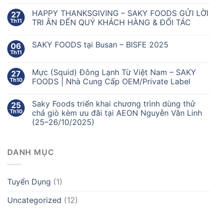
HAPPY THANKSGIVING – SAKY FOODS GỬI LỜI
27
Th11
TRI ÂN ĐẾN QUÝ KHÁCH HÀNG & ĐỐI TÁC
SAKY FOODS tại Busan – BISFE 2025
06
Th11
Mực (Squid) Đông Lạnh Từ Việt Nam – SAKY
27
Th10
FOODS | Nhà Cung Cấp OEM/Private Label
Saky Foods triển khai chương trình dùng thử
25
Th10
chả giò kèm ưu đãi tại AEON Nguyễn Văn Linh
(25–26/10/2025)
DANH MỤC
Tuyển Dụng
(1)
Uncategorized
(12)