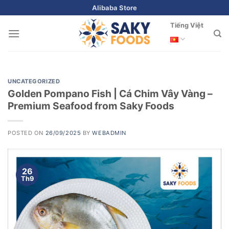
Skip
Alibaba Store
to
Tiếng Việt
content
UNCATEGORIZED
Golden Pompano Fish | Cá Chim Vây Vàng –
Premium Seafood from Saky Foods
POSTED ON
26/09/2025
BY
WEBADMIN
26
Th9