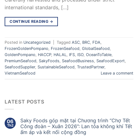
international standards, […]
CONTINUE READING
→
Posted in
Uncategorized
|
Tagged
ASC
,
BRC
,
FDA
,
FrozenGoldenPompano
,
FrozenSeafood
,
GlobalSeafood
,
GoldenPompano
,
HACCP
,
HALAL
,
IFS
,
ISO
,
OceanToTable
,
PremiumSeafood
,
SakyFoods
,
SeafoodBusiness
,
SeafoodExport
,
SeafoodSupplier
,
SustainableSeafood
,
TrustedPartner
,
VietnamSeafood
Leave a comment
LATEST POSTS
Saky Foods góp mặt tại Chương trình “Chợ Tết
06
Th2
Công đoàn – Xuân 2026”: Lan tỏa không khí Tết
ấm áp và kết nối cộng đồng