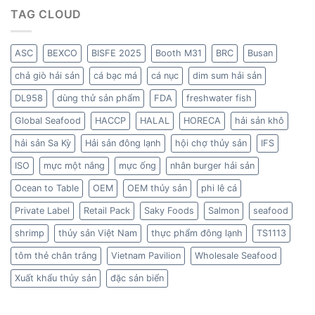
TAG CLOUD
ASC
BEXCO
BISFE 2025
Booth M31
BRC
Busan
chả giò hải sản
cá bạc má
cá nục
dim sum hải sản
DL958
dùng thử sản phẩm
FDA
freshwater fish
Global Seafood
HACCP
HALAL
HORECA
hải sản khô
hải sản Sa Kỳ
Hải sản đông lạnh
hội chợ thủy sản
IFS
ISO
mực một nắng
mực ống
nhân burger hải sản
Ocean to Table
OEM
OEM thủy sản
phi lê cá
Private Label
Retail Pack
Saky Foods
Salmon
seafood
shrimp
thủy sản Việt Nam
thực phẩm đông lạnh
TS1113
tôm thẻ chân trắng
Vietnam Pavilion
Wholesale Seafood
Xuất khẩu thủy sản
đặc sản biển