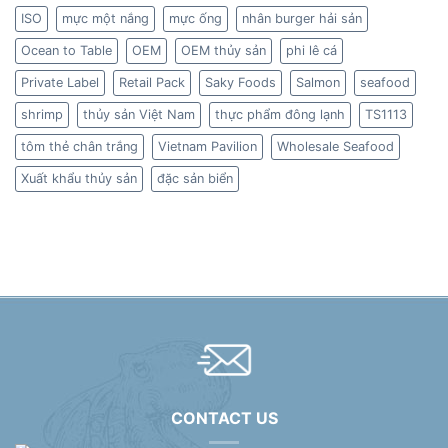
ISO
mực một nắng
mực ống
nhân burger hải sản
Ocean to Table
OEM
OEM thủy sản
phi lê cá
Private Label
Retail Pack
Saky Foods
Salmon
seafood
shrimp
thủy sản Việt Nam
thực phẩm đông lạnh
TS1113
tôm thẻ chân trắng
Vietnam Pavilion
Wholesale Seafood
Xuất khẩu thủy sản
đặc sản biển
CONTACT US