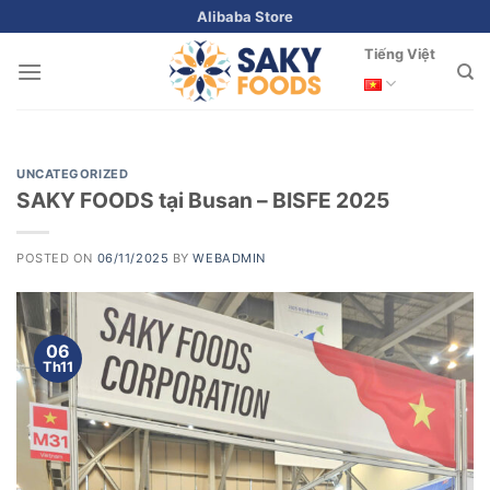
Skip
Alibaba Store
to
Tiếng Việt
content
UNCATEGORIZED
SAKY FOODS tại Busan – BISFE 2025
POSTED ON
06/11/2025
BY
WEBADMIN
06
Th11