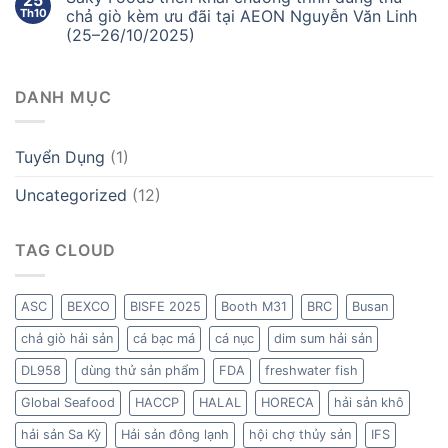
Th10
chả giò kèm ưu đãi tại AEON Nguyễn Văn Linh
(25–26/10/2025)
DANH MỤC
Tuyển Dụng
(1)
Uncategorized
(12)
TAG CLOUD
ASC
BEXCO
BISFE 2025
Booth M31
BRC
Busan
chả giò hải sản
cá bạc má
cá nục
dim sum hải sản
DL958
dùng thử sản phẩm
FDA
freshwater fish
Global Seafood
HACCP
HALAL
HORECA
hải sản khô
hải sản Sa Kỳ
Hải sản đông lạnh
hội chợ thủy sản
IFS