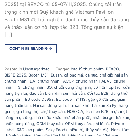
2025) tại BEXCO từ 05–07/11/2025. Chúng tôi trân
trọng kính mời Quý khách ghé Vietnam Pavilion —
Booth M31 để trải nghiệm danh mục thủy sản đa dạng
và thảo luận cơ hội hợp tác B2B. Tổng quan sự kiện
[…]
CONTINUE READING
→
Posted in
Uncategorized
|
Tagged
bao bì thực phẩm
,
BEXCO
,
BISFE 2025
,
Booth M31
,
Busan
,
cá bạc má
,
cá nục
,
chả giò hải sản
,
chứng nhận FDA
,
chứng nhận HACCP
,
chứng nhận HALAL
,
chứng
nhận IFS
,
chứng nhận ISO
,
chuỗi cung ứng lạnh
,
cơ hội hợp tác
,
cửa
hàng tiện lợi
,
đặc sản biển
,
dim sum hải sản
,
đối tác B2B
,
dùng thử
sản phẩm
,
EU code DL958
,
EU code TS1113
,
gặp gỡ đối tác
,
gian
hàng triển lãm
,
Hải sản đông lạnh
,
hải sản khô
,
hải sản Sa Kỳ
,
hàng
giá trị gia tăng
,
hội chợ thủy sản
,
HORECA
,
lịch hẹn B2B
,
mực một
nắng
,
mực ống
,
nhà nhập khẩu
,
nhà phân phối
,
nhân burger hải sản
,
nhãn hàng riêng
,
ODM thủy sản
,
OEM thủy sản
,
phi lê cá
,
Private
Label
,
R&D sản phẩm
,
Saky Foods
,
siêu thị
,
thủy sản Việt Nam
,
tôm
thẻ chân trắng
,
tôm viên tẩm bột
,
triển lãm thủy sản
,
Vietnam