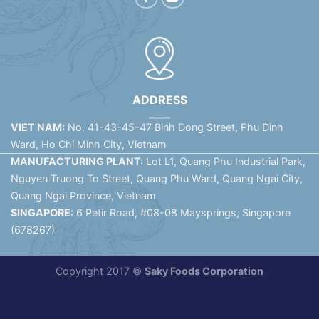
ADDRESS
VIET NAM:
No. 41-43-45-47 Binh Dong Street, Phu Dinh
Ward, Ho Chi Minh City, Vietnam
MANUFACTURING PLANT:
Lot L1, Quang Phu Industrial Park,
Nguyen Truong To Street, Quang Phu Ward, Quang Ngai City,
Quang Ngai Province, Vietnam
SINGAPORE:
6 Petir Road, #08-08 Maysprings, Singapore
(678267)
Copyright 2017 ©
Saky Foods Corporation