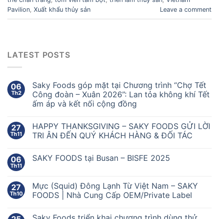
Pavilion
,
Xuất khẩu thủy sản
Leave a comment
LATEST POSTS
Saky Foods góp mặt tại Chương trình “Chợ Tết
06
Th2
Công đoàn – Xuân 2026”: Lan tỏa không khí Tết
ấm áp và kết nối cộng đồng
HAPPY THANKSGIVING – SAKY FOODS GỬI LỜI
27
Th11
TRI ÂN ĐẾN QUÝ KHÁCH HÀNG & ĐỐI TÁC
SAKY FOODS tại Busan – BISFE 2025
06
Th11
Mực (Squid) Đông Lạnh Từ Việt Nam – SAKY
27
Th10
FOODS | Nhà Cung Cấp OEM/Private Label
Saky Foods triển khai chương trình dùng thử
25