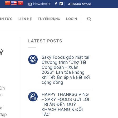
Newsletter
Alibaba Store
IN TỨC
LIÊN HỆ
TUYỂN DỤNG
LOGIN
LATEST POSTS
Ý
Saky Foods góp mặt tại
06
Th2
Chương trình “Chợ Tết
Công đoàn – Xuân
2026”: Lan tỏa không
khí Tết ấm áp và kết nối
cộng đồng
 Ơn
HAPPY THANKSGIVING
an
27
Th11
– SAKY FOODS GỬI LỜI
TRI ÂN ĐẾN QUÝ
ại
KHÁCH HÀNG & ĐỐI
TÁC
 đẹp