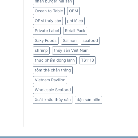
nhân burger hải sản
Ocean to Table
OEM
OEM thủy sản
phi lê cá
Private Label
Retail Pack
Saky Foods
Salmon
seafood
shrimp
thủy sản Việt Nam
thực phẩm đông lạnh
TS1113
tôm thẻ chân trắng
Vietnam Pavilion
Wholesale Seafood
Xuất khẩu thủy sản
đặc sản biển