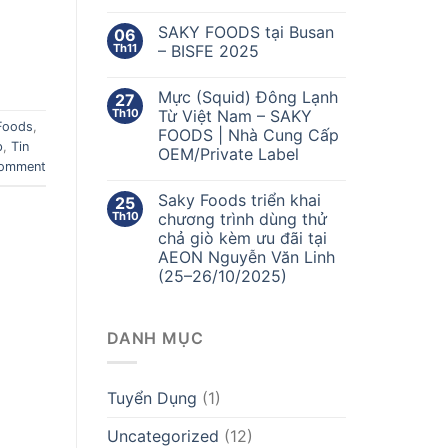
SAKY FOODS tại Busan
06
Th11
– BISFE 2025
Mực (Squid) Đông Lạnh
27
Th10
Từ Việt Nam – SAKY
Foods
,
FOODS | Nhà Cung Cấp
p
,
Tin
OEM/Private Label
comment
Saky Foods triển khai
25
Th10
chương trình dùng thử
chả giò kèm ưu đãi tại
AEON Nguyễn Văn Linh
(25–26/10/2025)
DANH MỤC
Tuyển Dụng
(1)
Uncategorized
(12)