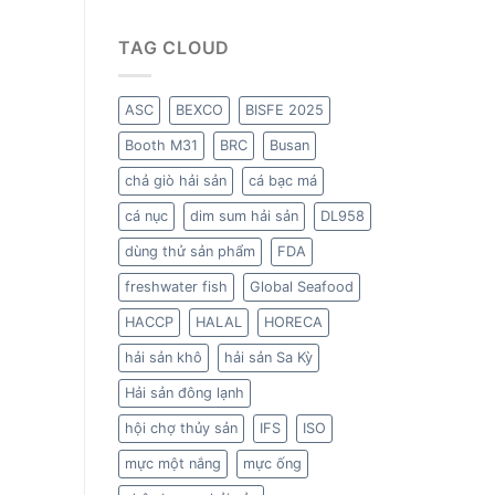
TAG CLOUD
ASC
BEXCO
BISFE 2025
Booth M31
BRC
Busan
chả giò hải sản
cá bạc má
cá nục
dim sum hải sản
DL958
dùng thử sản phẩm
FDA
freshwater fish
Global Seafood
HACCP
HALAL
HORECA
hải sản khô
hải sản Sa Kỳ
Hải sản đông lạnh
hội chợ thủy sản
IFS
ISO
mực một nắng
mực ống