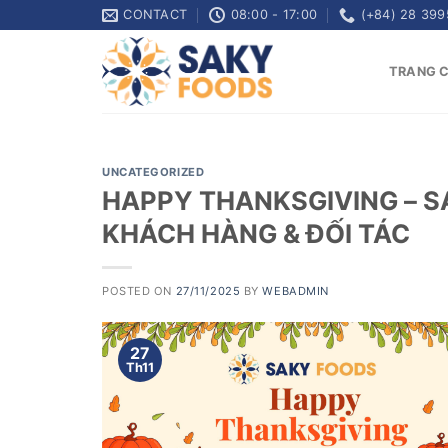
Skip
CONTACT
08:00 - 17:00
(+84) 28 399
to
content
TRANG 
UNCATEGORIZED
HAPPY THANKSGIVING – SA
KHÁCH HÀNG & ĐỐI TÁC
POSTED ON
27/11/2025
BY
WEBADMIN
27
Th11