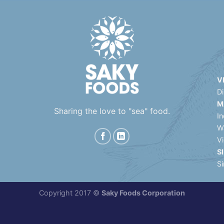
V
D
M
Sharing the love to "sea" food.
In
W
V
S
S
Copyright 2017 ©
Saky Foods Corporation