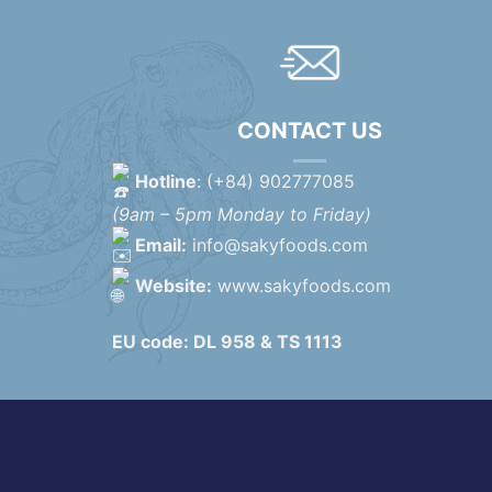
CONTACT US
Hotline
: (+84) 902777085
(9am – 5pm Monday to Friday)
Email:
info@sakyfoods.com
Website:
www.sakyfoods.com
EU code: DL 958 & TS 1113