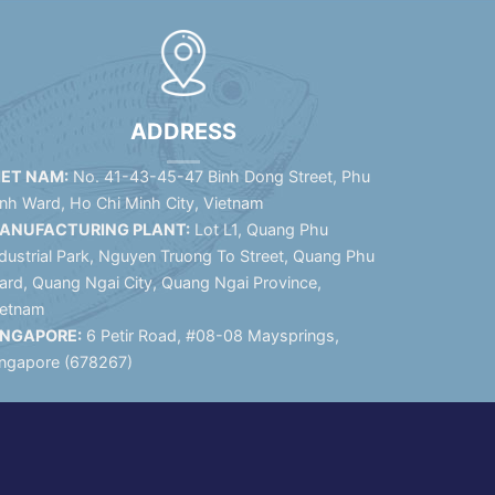
ADDRESS
IET NAM:
No. 41-43-45-47 Binh Dong Street, Phu
inh Ward, Ho Chi Minh City, Vietnam
ANUFACTURING PLANT:
Lot L1, Quang Phu
dustrial Park, Nguyen Truong To Street, Quang Phu
ard, Quang Ngai City, Quang Ngai Province,
ietnam
INGAPORE:
6 Petir Road, #08-08 Maysprings,
ingapore (678267)