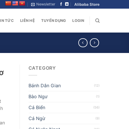
Newsletter
Alibaba Store
IN TỨC
LIÊN HỆ
TUYỂN DỤNG
LOGIN
CATEGORY
ơ
Bánh Dân Gian
(12)
Bào Ngư
(1)
t
Cá Biển
(56)
ch
Cá Ngừ
(9)
tan