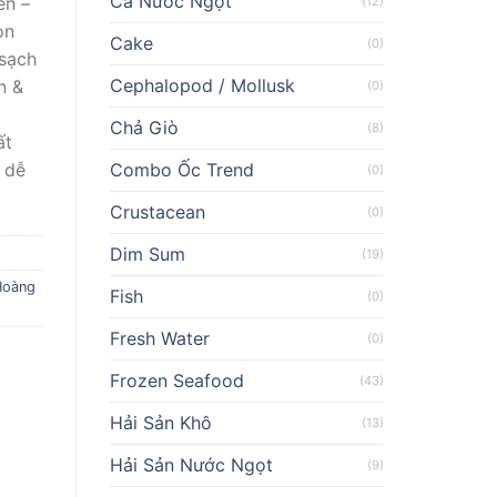
Cá Nước Ngọt
en –
(12)
on
Cake
(0)
 sạch
Cephalopod / Mollusk
n &
(0)
Chả Giò
(8)
ất
Combo Ốc Trend
 dễ
(0)
Crustacean
(0)
Dim Sum
(19)
Hoàng
Fish
(0)
Fresh Water
(0)
Frozen Seafood
(43)
Hải Sản Khô
(13)
Hải Sản Nước Ngọt
(9)