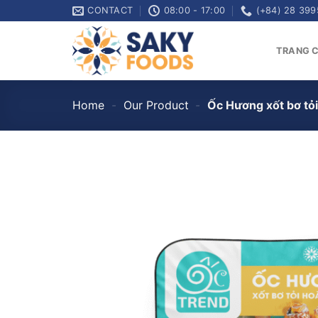
Skip
CONTACT
08:00 - 17:00
(+84) 28 399
to
content
TRANG 
Home
-
Our Product
-
Ốc Hương xốt bơ tỏ