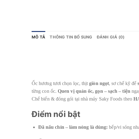
MÔ TẢ
THÔNG TIN BỔ SUNG
ĐÁNH GIÁ (0)
Ốc hương tươi chọn lọc, thịt
giòn ngọt
, sơ chế kỹ để
từng con ốc.
Quen vị quán ốc, gọn – sạch – tiện
ngay
Chế biến & đóng gói tại nhà máy Saky Foods theo
H
Điểm nổi bật
Đã nấu chín – làm nóng là dùng:
bếp/vi sóng nha