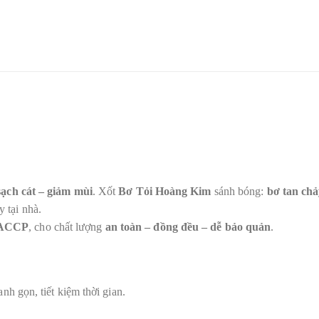
sạch cát – giảm mùi
. Xốt
Bơ Tỏi Hoàng Kim
sánh bóng:
bơ tan chả
 tại nhà.
ACCP
, cho chất lượng
an toàn – đồng đều – dễ bảo quản
.
nh gọn, tiết kiệm thời gian.