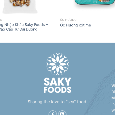
NG
ỐC HƯƠNG
g Nhập Khẩu Saky Foods –
Ốc Hương xốt me
Cao Cấp Từ Đại Dương
V
D
M
Sharing the love to "sea" food.
In
W