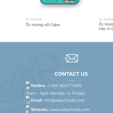
ỐC HƯƠNG
ỐC HƯƠ
Ốc Hươn
Ốc Hương xốt Cajun
Hảo Vị 
CONTACT US
Hotline
: (+84) 902777085
(9am – 5pm Monday to Friday)
Email:
info@sakyfoods.com
Website:
www.sakyfoods.com