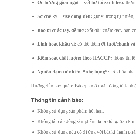
Ốc hương giòn ngọt – xốt bơ tỏi sánh béo:
thơm 
Sơ chế kỹ – size đồng đều:
giữ vị trong tự nhiên,
Bao bì chắc tay, dễ mở:
xốt đủ “chấm đã”, hạn ch
Linh hoạt khẩu vị:
có thể thêm
ớt tươi/chanh v
Kiểm soát chất lượng theo HACCP:
thông tin lô
Nguồn đạm tự nhiên, “nhẹ bụng”:
hợp bữa nhậu,
Hướng dẫn bảo quản: Bảo quản ở ngăn đông tủ lạnh (
Thông tin cảnh báo:
Không sử dụng sản phẩm hết hạn.
Không tái cấp đông sản phẩm đã rã đông. Sau khi r
Không sử dụng nếu có dị ứng với bất kì thành phầ