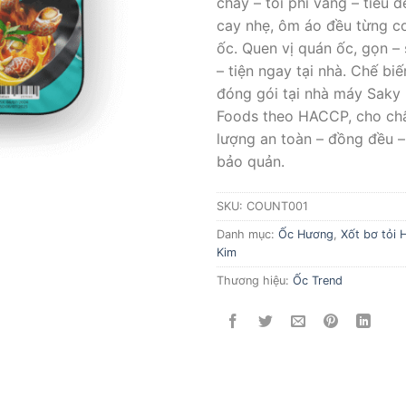
chảy – tỏi phi vàng – tiêu đ
cay nhẹ, ôm áo đều từng c
ốc. Quen vị quán ốc, gọn –
– tiện ngay tại nhà. Chế biế
đóng gói tại nhà máy Saky
Foods theo HACCP, cho ch
lượng an toàn – đồng đều –
bảo quản.
SKU:
COUNT001
Danh mục:
Ốc Hương
,
Xốt bơ tỏi 
Kim
Thương hiệu:
Ốc Trend