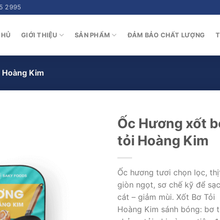
5 2995
CHỦ
GIỚI THIỆU
SẢN PHẨM
ĐẢM BẢO CHẤT LƯỢNG
T
i Hoàng Kim
Ốc Hương xốt b
tỏi Hoàng Kim
Ốc hương tươi chọn lọc, thị
giòn ngọt, sơ chế kỹ để sạ
cát – giảm mùi. Xốt Bơ Tỏi
Hoàng Kim sánh bóng: bơ 