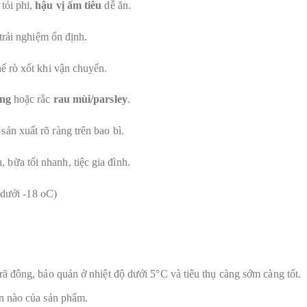
tỏi phi,
hậu vị ấm tiêu
dễ ăn.
 trải nghiệm ổn định.
ế rò xốt khi vận chuyển.
àng
hoặc rắc
rau mùi/parsley
.
 sản xuất rõ ràng trên bao bì.
 bữa tối nhanh, tiệc gia đình.
dưới -18 oC)
ã đông, bảo quản ở nhiệt độ dưới 5°C và tiêu thụ càng sớm càng tốt.
n nào của sản phẩm.