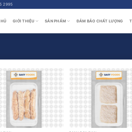
5 2995
CHỦ
GIỚI THIỆU
SẢN PHẨM
ĐẢM BẢO CHẤT LƯỢNG
T