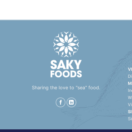
V
D
M
Sharing the love to "sea" food.
In
W
V
S
S