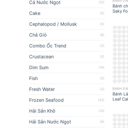
BÁNH DÂ
Cá Nước Ngọt
(12)
Bánh ch
Saky F
Cake
(0)
Cephalopod / Mollusk
(0)
Chả Giò
(8)
Combo Ốc Trend
(0)
Crustacean
(0)
Dim Sum
(19)
Fish
(0)
Fresh Water
BÁNH DÂ
(0)
Bánh Lá
Leaf Ca
Frozen Seafood
(43)
Hải Sản Khô
(13)
Hải Sản Nước Ngọt
(9)