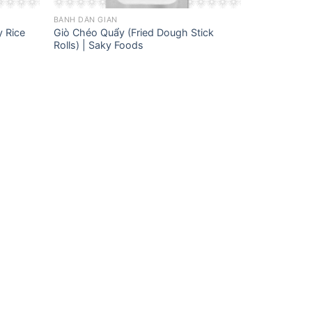
BÁNH DÂN GIAN
y Rice
Giò Chéo Quẩy (Fried Dough Stick
Rolls) | Saky Foods