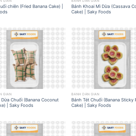
N GIAN
BÁNH DÂN GIAN
uối chiên (Fried Banana Cake) |
Bánh Khoai Mì Dừa (Cassava C
oods
Cake) | Saky Foods
N GIAN
BÁNH DÂN GIAN
 Dừa Chuối (Banana Coconut
Bánh Tét Chuối (Banana Sticky 
ke) | Saky Foods
Cake) | Saky Foods