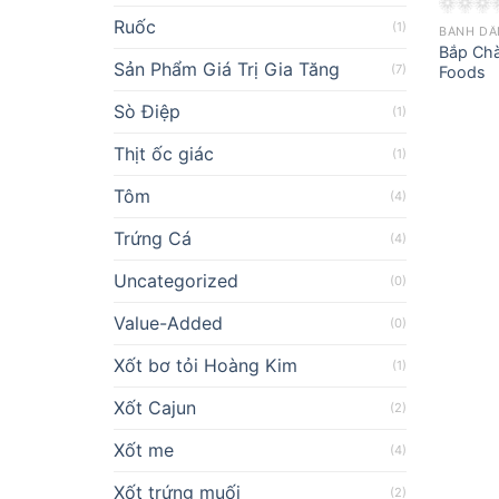
Ruốc
(1)
BÁNH DÂ
Bắp Chà
Sản Phẩm Giá Trị Gia Tăng
(7)
Foods
Sò Điệp
(1)
Thịt ốc giác
(1)
Tôm
(4)
Trứng Cá
(4)
Uncategorized
(0)
Value-Added
(0)
Xốt bơ tỏi Hoàng Kim
(1)
Xốt Cajun
(2)
Xốt me
(4)
Xốt trứng muối
(2)