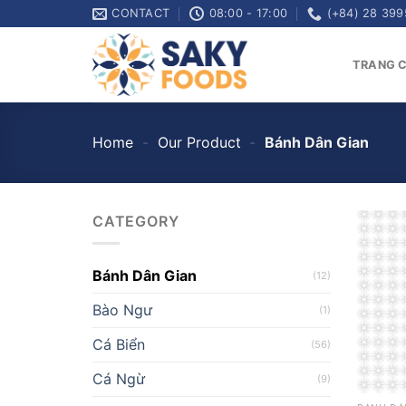
Skip
CONTACT
08:00 - 17:00
(+84) 28 399
to
content
TRANG 
Home
-
Our Product
-
Bánh Dân Gian
CATEGORY
Bánh Dân Gian
(12)
Bào Ngư
(1)
Cá Biển
(56)
Cá Ngừ
(9)