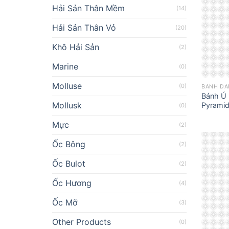
Hải Sản Thân Mềm
(14)
Hải Sản Thân Vỏ
(20)
Khô Hải Sản
(2)
Marine
(0)
Molluse
(0)
BÁNH DÂ
Bánh Ú 
Mollusk
Pyramid
(0)
Mực
(2)
Ốc Bông
(2)
Ốc Bulot
(2)
Ốc Hương
(4)
Ốc Mỡ
(3)
Other Products
(0)