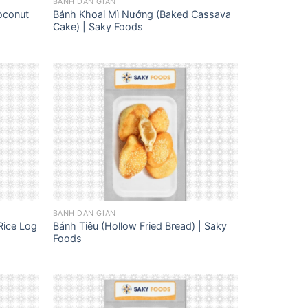
BÁNH DÂN GIAN
oconut
Bánh Khoai Mì Nướng (Baked Cassava
Cake) | Saky Foods
BÁNH DÂN GIAN
Rice Log
Bánh Tiêu (Hollow Fried Bread) | Saky
Foods