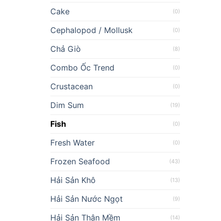
Cake
(0)
Cephalopod / Mollusk
(0)
Chả Giò
(8)
Combo Ốc Trend
(0)
Crustacean
(0)
Dim Sum
(19)
Fish
(0)
Fresh Water
(0)
Frozen Seafood
(43)
Hải Sản Khô
(13)
Hải Sản Nước Ngọt
(9)
Hải Sản Thân Mềm
(14)