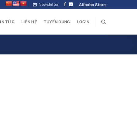
Newsletter
Alibaba Store
IN TỨC
LIÊN HỆ
TUYỂN DỤNG
LOGIN