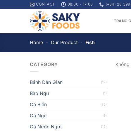
Skip
CONTACT
08:00 - 17:00
(+84) 28 399
to
content
TRANG 
Home
-
Our Product
-
Fish
CATEGORY
Không 
Bánh Dân Gian
(12)
Bào Ngư
(1)
Cá Biển
(56)
Cá Ngừ
(9)
Cá Nước Ngọt
(12)