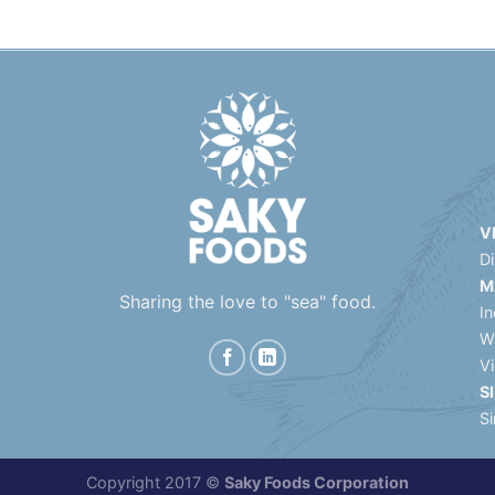
V
D
M
Sharing the love to "sea" food.
In
W
V
S
S
Copyright 2017 ©
Saky Foods Corporation