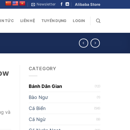
Newsletter
Alibaba Store
IN TỨC
LIÊN HỆ
TUYỂN DỤNG
LOGIN
CATEGORY
low
Bánh Dân Gian
(12)
Bào Ngư
(1)
Cá Biển
(56)
ng và
Cá Ngừ
(9)