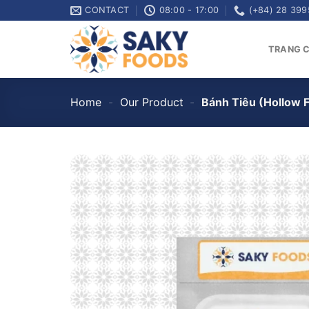
Skip
CONTACT
08:00 - 17:00
(+84) 28 399
to
content
TRANG 
Home
-
Our Product
-
Bánh Tiêu (Hollow F