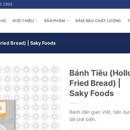
5 2995
CHỦ
GIỚI THIỆU
SẢN PHẨM
ĐẢM BẢO CHẤT LƯỢNG
T
ried Bread) | Saky Foods
Bánh Tiêu (Hol
Fried Bread) |
Saky Foods
Bánh dân gian Việt, tiện dụ
dễ chế biến.