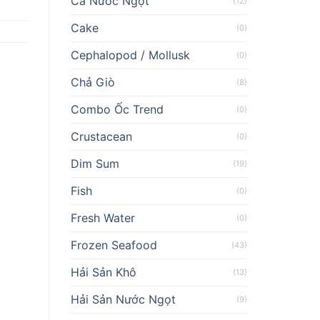
Cá Nước Ngọt
(12)
Cake
(0)
Cephalopod / Mollusk
(0)
Chả Giò
(8)
Combo Ốc Trend
(0)
Crustacean
(0)
Dim Sum
(19)
Fish
(0)
Fresh Water
(0)
Frozen Seafood
(43)
Hải Sản Khô
(13)
Hải Sản Nước Ngọt
(9)