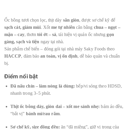
Ốc bông tươi chọn lọc, thịt dày
săn giòn
, được sơ chế kỹ để
sạch cát, giảm mùi
. Xốt
me tự nhiên
cân bằng
chua – ngọt –
mặn – cay
, thơm
tỏi ớt – sả
, tái hiện vị quán ốc nhưng
gọn
gàng, sạch và tiện
ngay tại nhà.
Sản phẩm chế biến – đóng gói tại nhà máy Saky Foods theo
HACCP
, đảm bảo
an toàn, vị ổn định
, dễ bảo quản và chuẩn
bị.
Điểm nổi bật
Đã nấu chín – làm nóng là dùng:
bếp/vi sóng theo HDSD,
nhanh trong 3–5 phút.
Thịt ốc bông dày, giòn dai – xốt me sánh nhẹ:
bám áo đều,
“bắt vị”
bánh mì/rau răm
.
Sơ chế kỹ, size đồng đều:
ăn “đã miệng”, giữ vị trong của