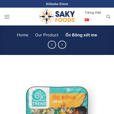
Skip
Alibaba Store
to
Tiếng Việt
content
Home
-
Our Product
-
Ốc Bông xốt me