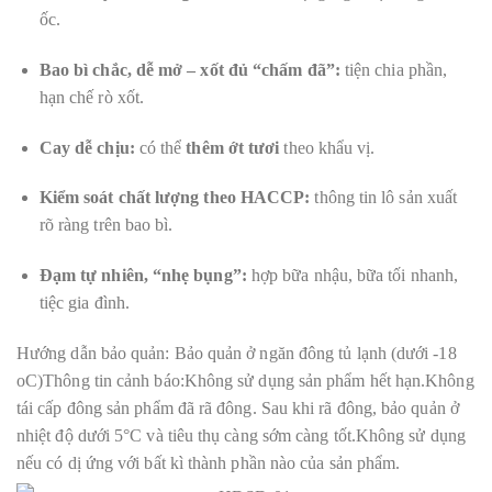
ốc.
Bao bì chắc, dễ mở – xốt đủ “chấm đã”:
tiện chia phần,
hạn chế rò xốt.
Cay dễ chịu:
có thể
thêm ớt tươi
theo khẩu vị.
Kiểm soát chất lượng theo HACCP:
thông tin lô sản xuất
rõ ràng trên bao bì.
Đạm tự nhiên, “nhẹ bụng”:
hợp bữa nhậu, bữa tối nhanh,
tiệc gia đình.
Hướng dẫn bảo quản: Bảo quản ở ngăn đông tủ lạnh (dưới -18
oC)Thông tin cảnh báo:Không sử dụng sản phẩm hết hạn.Không
tái cấp đông sản phẩm đã rã đông. Sau khi rã đông, bảo quản ở
nhiệt độ dưới 5°C và tiêu thụ càng sớm càng tốt.Không sử dụng
nếu có dị ứng với bất kì thành phần nào của sản phẩm.