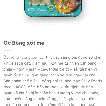
Ốc Bông xốt me
Ốc bông tươi chọn lọc, thịt dày săn giòn, được sơ chế
kỹ để sạch cát, giảm mùi. Xốt me tự nhiên cân bằng
chua – ngọt – mặn – cay, thơm tỏi ớt – sả, tái hiện vị
quán ốc nhưng gọn gàng, sạch và tiện ngay tại nhà.
Sản phẩm chế biến – đóng gói tại nhà máy Saky Foods
theo HACCP, đảm bảo an toàn, vị ổn định, dễ bảo
quản và chuẩn bị.ín hoàn hảo. Hương vị me chua nhẹ,
hòa quyện cùng vị mặn và ngọt của gia vị, tạo nên
món ăn ngon miệng, lạ miệng. Đây là lựa chọn tuyệt