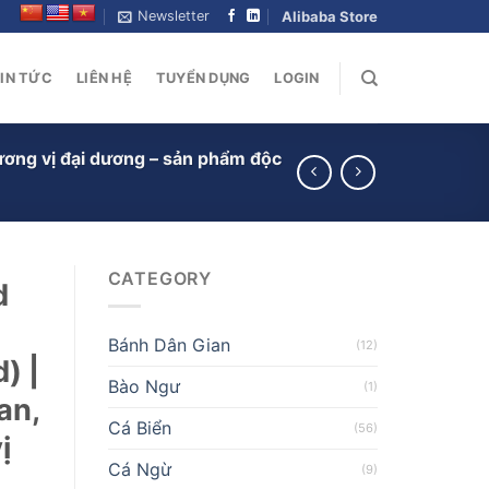
Newsletter
Alibaba Store
IN TỨC
LIÊN HỆ
TUYỂN DỤNG
LOGIN
hương vị đại dương – sản phẩm độc
CATEGORY
d
Bánh Dân Gian
(12)
) |
Bào Ngư
(1)
an,
Cá Biển
(56)
ị
Cá Ngừ
(9)