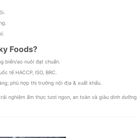
i.
ng.
í.
aky Foods?
g biển/ao nuôi đạt chuẩn.
quốc tế HACCP, ISO, BRC.
àng; phù hợp thị trường nội địa & xuất khẩu.
ải nghiệm ẩm thực tươi ngon, an toàn và giàu dinh dưỡng