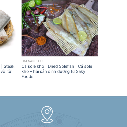
HẢI SẢN KHÔ
 | Steak
Cá sole khô | Dried Solefish | Cá sole
 vời từ
khô – hải sản dinh dưỡng từ Saky
Foods.