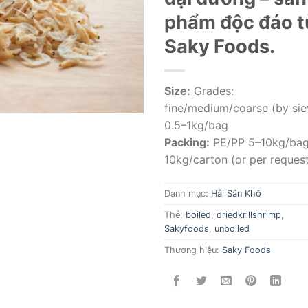
phẩm độc đáo t
Saky Foods.
Size:
Grades:
fine/medium/coarse (by sie
0.5–1kg/bag
Packing:
PE/PP 5–10kg/bag
10kg/carton (or per reques
Danh mục:
Hải Sản Khô
Thẻ:
boiled
,
driedkrillshrimp
,
Sakyfoods
,
unboiled
Thương hiệu:
Saky Foods