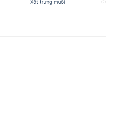
Xốt trứng muối
(2)