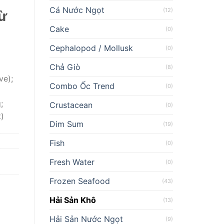
Cá Nước Ngọt
(12)
ừ
Cake
(0)
Cephalopod / Mollusk
(0)
Chả Giò
(8)
ve);
Combo Ốc Trend
(0)
;
Crustacean
(0)
t)
Dim Sum
(19)
Fish
(0)
Fresh Water
(0)
Frozen Seafood
(43)
Hải Sản Khô
(13)
Hải Sản Nước Ngọt
(9)