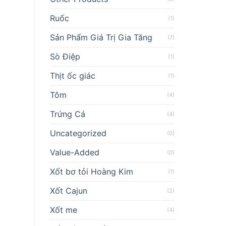
Ruốc
(1)
Sản Phẩm Giá Trị Gia Tăng
(7)
Sò Điệp
(1)
Thịt ốc giác
(1)
Tôm
(4)
Trứng Cá
(4)
Uncategorized
(0)
Value-Added
(0)
Xốt bơ tỏi Hoàng Kim
(1)
Xốt Cajun
(2)
Xốt me
(4)