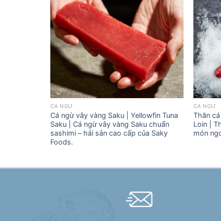
CÁ NGỪ
CÁ NGỪ
 Anchovy
Cá ngừ vây vàng Saku | Yellowfin Tuna
Thăn cá 
 | Cá cơm
Saku | Cá ngừ vây vàng Saku chuẩn
Loin | 
 sản cao cấp
sashimi – hải sản cao cấp của Saky
món ngo
Foods.