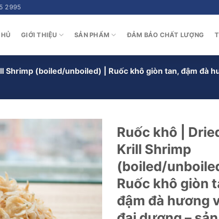
5 2995
CHỦ
GIỚI THIỆU
SẢN PHẨM
ĐẢM BẢO CHẤT LƯỢNG
T
ill Shrimp (boiled/unboiled) | Ruốc khô giòn tan, đậm đà 
Ruốc khô | Drie
Krill Shrimp
(boiled/unboiled
Ruốc khô giòn t
đậm đà hương v
đại dương – sản