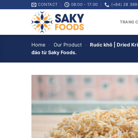
Skip
CONTACT
08:00 - 17:00
(+84) 28 399
to
content
TRANG 
Home
-
Our Product
-
Ruốc khô | Dried Kr
đáo từ Saky Foods.