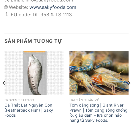
🌐 Website:
www.sakyfoods.com
🔖 EU code: DL 958 & TS 1113
SẢN PHẨM TƯƠNG TỰ
FROZEN SEAFOOD
HẢI SẢN THÂN VỎ
Cá Thát Lát Nguyên Con
Tôm càng sông | Giant River
(Featherback Fish) | Saky
Prawn | Tôm càng sông khổng
Foods
lồ, giàu đạm – lựa chọn hảo
hạng từ Saky Foods.