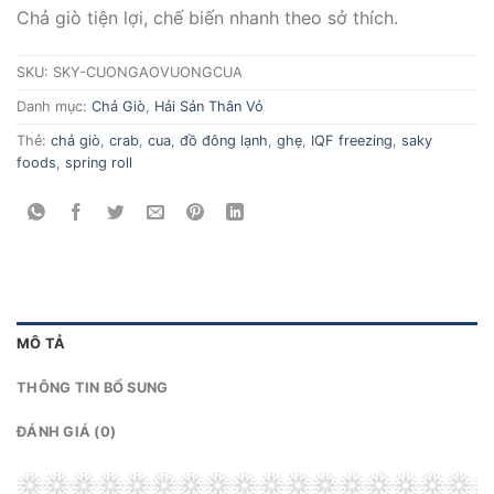
Chả giò tiện lợi, chế biến nhanh theo sở thích.
SKU:
SKY-CUONGAOVUONGCUA
Danh mục:
Chả Giò
,
Hải Sản Thân Vỏ
Thẻ:
chả giò
,
crab
,
cua
,
đồ đông lạnh
,
ghẹ
,
IQF freezing
,
saky
foods
,
spring roll
MÔ TẢ
THÔNG TIN BỔ SUNG
ĐÁNH GIÁ (0)