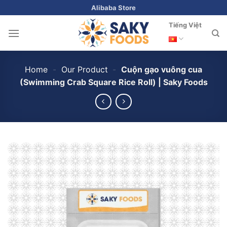
Skip
Alibaba Store
to
Tiếng Việt
content
Home
-
Our Product
-
Cuộn gạo vuông cua
(Swimming Crab Square Rice Roll) | Saky Foods