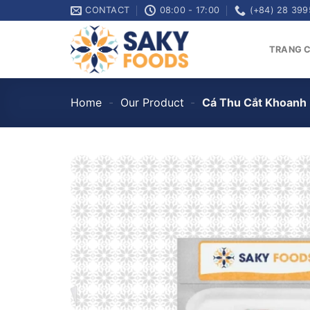
Skip
CONTACT
08:00 - 17:00
(+84) 28 399
to
content
TRANG 
Home
-
Our Product
-
Cá Thu Cắt Khoanh 