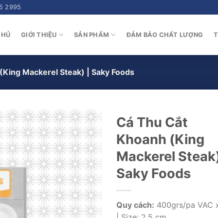
5 2995
CHỦ
GIỚI THIỆU
SẢN PHẨM
ĐẢM BẢO CHẤT LƯỢNG
T
(King Mackerel Steak) | Saky Foods
Cá Thu Cắt
Khoanh (King
Mackerel Steak)
Saky Foods
Quy cách:
400grs/pa VAC 
| Size: 2.5 cm