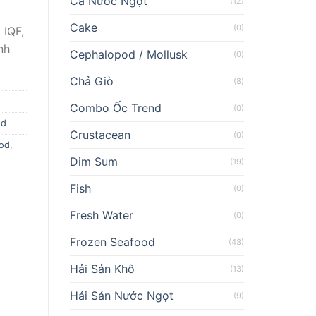
Cá Nước Ngọt
(12)
Cake
(0)
 IQF,
nh
Cephalopod / Mollusk
(0)
Chả Giò
(8)
Combo Ốc Trend
(0)
od
Crustacean
(0)
ood
,
Dim Sum
(19)
Fish
(0)
Fresh Water
(0)
Frozen Seafood
(43)
Hải Sản Khô
(13)
Hải Sản Nước Ngọt
(9)