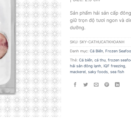
Sản phẩm hải sản cấp đông
giữ trọn độ tươi ngon và di
dưỡng.
SKU:
SKY-CATHUCATKHOANH
Danh mục:
Cá Biển
,
Frozen Seafo
Thẻ:
Cá biển
,
cá thu
,
frozen seaf
hải sản đông lạnh
,
IQF freezing
,
mackerel
,
saky foods
,
sea fish