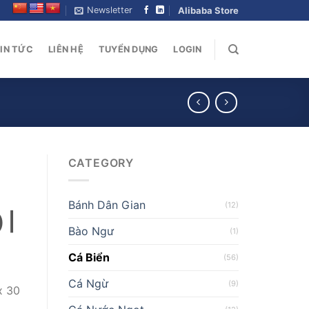
Newsletter
Alibaba Store
IN TỨC
LIÊN HỆ
TUYỂN DỤNG
LOGIN
CATEGORY
Bánh Dân Gian
(12)
 |
Bào Ngư
(1)
Cá Biển
(56)
Cá Ngừ
(9)
x 30