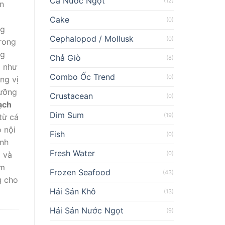
Cá Nước Ngọt
(12)
ển
Cake
(0)
ng
Cephalopod / Mollusk
(0)
rong
ng
Chả Giò
(8)
g như
Combo Ốc Trend
(0)
ng vị
dưỡng
Crustacean
(0)
ạch
Dim Sum
(19)
từ cá
ỏ nội
Fish
(0)
anh
Fresh Water
(0)
i và
ẩm
Frozen Seafood
(43)
g cho
Hải Sản Khô
(13)
Hải Sản Nước Ngọt
(9)