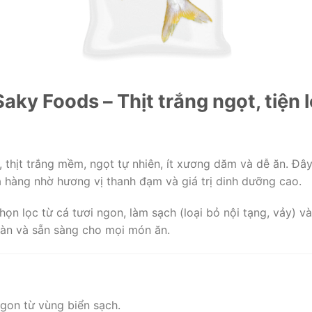
ky Foods – Thịt trắng ngọt, tiện l
, thịt trắng mềm, ngọt tự nhiên, ít xương dăm và dễ ăn. Đâ
 hàng nhờ hương vị thanh đạm và giá trị dinh dưỡng cao.
ọn lọc từ cá tươi ngon, làm sạch (loại bỏ nội tạng, vảy) v
toàn và sẵn sàng cho mọi món ăn.
ngon từ vùng biển sạch.