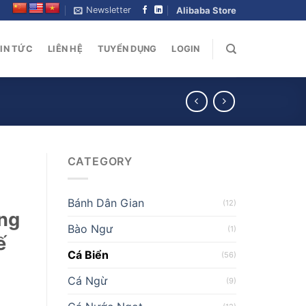
Newsletter
Alibaba Store
IN TỨC
LIÊN HỆ
TUYỂN DỤNG
LOGIN
CATEGORY
Bánh Dân Gian
(12)
ắng
Bào Ngư
(1)
ế
Cá Biển
(56)
Cá Ngừ
(9)