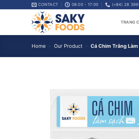
Skip
CONTACT
08:00 - 17:00
(+84) 28 399
to
content
TRANG 
Home
-
Our Product
-
Cá Chim Trắng Làm S