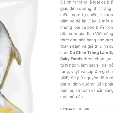
Cá chim trắng là loại cá bi
giàu dinh dưỡng, thịt trắng
mềm, ngọt tự nhiên, ít xươ
dăm và dễ ăn. Đây là một t
những loài cá phổ biến tro
bữa cơm gia đình Việt cũn
thực đơn nhà hàng nhờ hươ
thanh đạm và giá trị dinh 
cao.
Cá Chim Trắng Làm S
Saky Foods
được chọn lọc 
tươi ngon, làm sạch (loại b
tạng, vảy) và cấp đông nh
(IQF) để giữ nguyên độ tươ
giá trị dinh dưỡng. Sản ph
tiện lợi, an toàn và sẵn sàn
mọi món ăn.
Danh mục:
Cá Biển