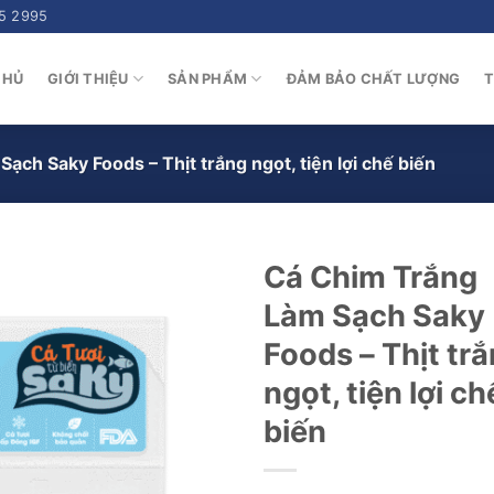
5 2995
CHỦ
GIỚI THIỆU
SẢN PHẨM
ĐẢM BẢO CHẤT LƯỢNG
T
ạch Saky Foods – Thịt trắng ngọt, tiện lợi chế biến
Cá Chim Trắng
Làm Sạch Saky
Foods – Thịt tr
ngọt, tiện lợi ch
biến