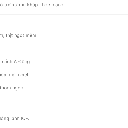
 hỗ trợ xương khớp khỏe mạnh.
m, thịt ngọt mềm.
g cách Á Đông.
òa, giải nhiệt.
 thơm ngon.
đông lạnh IQF.