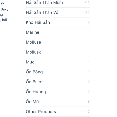
Hải Sản Thân Mềm
(14)
hấp
,
 Saky
Hải Sản Thân Vỏ
(20)
ng
,
hải
Khô Hải Sản
(2)
Marine
(0)
Molluse
(0)
Mollusk
(0)
Mực
(2)
Ốc Bông
(2)
Ốc Bulot
(2)
Ốc Hương
(4)
Ốc Mỡ
(3)
Other Products
(0)