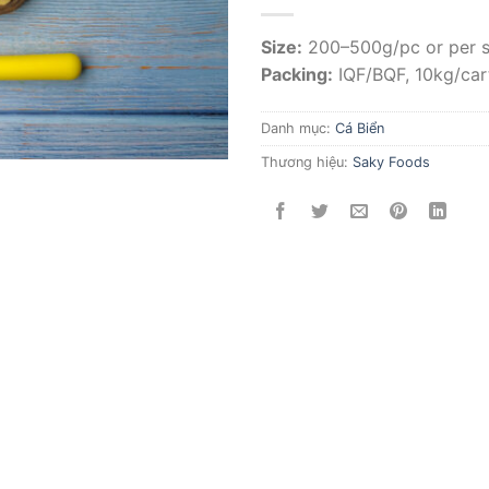
Size:
200–500g/pc or per 
Packing:
IQF/BQF, 10kg/car
Danh mục:
Cá Biển
Thương hiệu:
Saky Foods