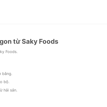
ngon từ Saky Foods
ky Foods.
n bằng.
o bộ.
ừ hải sản.