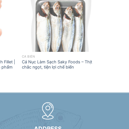
CÁ BIỂN
 Fillet |
Cá Nục Làm Sạch Saky Foods – Thịt
ản phẩm
chắc ngọt, tiện lợi chế biến
ADDRESS