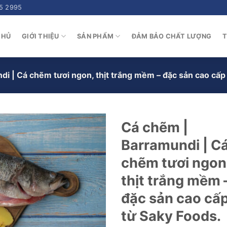
5 2995
CHỦ
GIỚI THIỆU
SẢN PHẨM
ĐẢM BẢO CHẤT LƯỢNG
T
i | Cá chẽm tươi ngon, thịt trắng mềm – đặc sản cao cấp
Cá chẽm |
Barramundi | C
chẽm tươi ngon
thịt trắng mềm 
đặc sản cao cấ
từ Saky Foods.