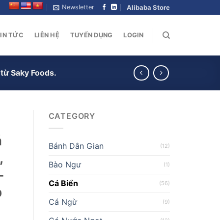
Newsletter
Alibaba Store
IN TỨC
LIÊN HỆ
TUYỂN DỤNG
LOGIN
 từ Saky Foods.
CATEGORY
á
Bánh Dân Gian
(12)
,
Bào Ngư
(1)
–
Cá Biển
(56)
p
Cá Ngừ
(9)