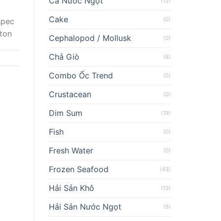
Cá Nước Ngọt
(12)
Cake
(0)
spec
ton
Cephalopod / Mollusk
(0)
Chả Giò
(8)
Combo Ốc Trend
(0)
Crustacean
(0)
Dim Sum
(19)
Fish
(0)
Fresh Water
(0)
Frozen Seafood
(43)
Hải Sản Khô
(13)
Hải Sản Nước Ngọt
(9)