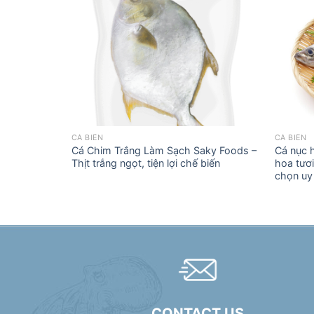
CÁ BIỂN
CÁ BIỂN
am | Cá đù
Cá Chim Trắng Làm Sạch Saky Foods –
Cá nục 
hải sản uy
Thịt trắng ngọt, tiện lợi chế biến
hoa tươi
chọn uy 
CONTACT US