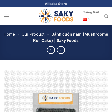
Skip
Alibaba Store
to
Tiếng Việt
content
Home
-
Our Product
-
Bánh cuộn nấm (Mushrooms
Roll Cake) | Saky Foods