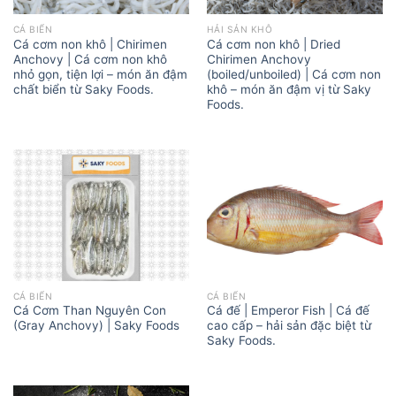
CÁ BIỂN
HẢI SẢN KHÔ
Cá cơm non khô | Chirimen
Cá cơm non khô | Dried
Anchovy | Cá cơm non khô
Chirimen Anchovy
nhỏ gọn, tiện lợi – món ăn đậm
(boiled/unboiled) | Cá cơm non
chất biển từ Saky Foods.
khô – món ăn đậm vị từ Saky
Foods.
CÁ BIỂN
CÁ BIỂN
Cá Cơm Than Nguyên Con
Cá đế | Emperor Fish | Cá đế
(Gray Anchovy) | Saky Foods
cao cấp – hải sản đặc biệt từ
Saky Foods.