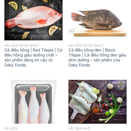
HẢI SẢN NƯỚC NGỌT
HẢI SẢN NƯỚC NGỌT
Cá điêu hồng | Red Tilapia | Cá
Cá điêu hồng đen | Black
điêu hồng giàu dưỡng chất –
Tilapia | Cá điêu hồng đen giàu
sản phẩm đáng tin cậy từ
dinh dưỡng – sản phẩm của
Saky Foods.
Saky Foods.
CÁ BIỂN
HẢI SẢN KHÔ