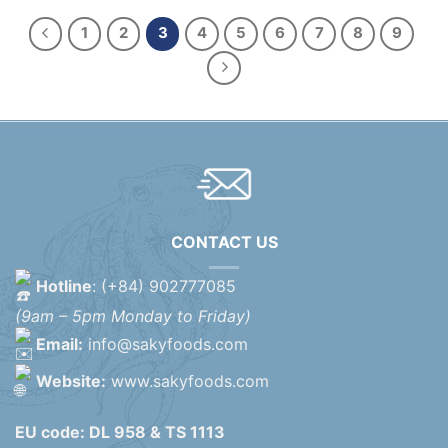
1
2
3
4
5
6
7
8
9
CONTACT US
Hotline
: (+84) 902777085
(9am – 5pm Monday to Friday)
Email:
info@sakyfoods.com
Website:
www.sakyfoods.com
EU code: DL 958 & TS 1113