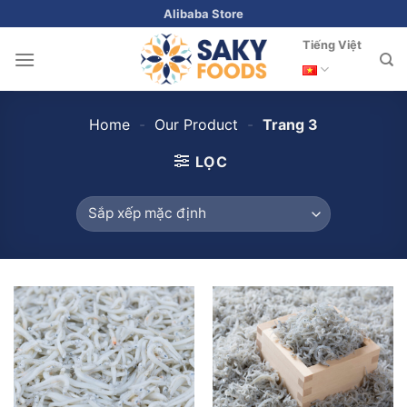
Skip
Alibaba Store
to
Tiếng Việt
content
Home
-
Our Product
-
Trang 3
LỌC