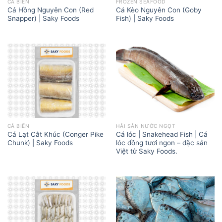
CÁ BIỂN
FROZEN SEAFOOD
Cá Hồng Nguyên Con (Red
Cá Kèo Nguyên Con (Goby
Snapper) | Saky Foods
Fish) | Saky Foods
CÁ BIỂN
HẢI SẢN NƯỚC NGỌT
Cá Lạt Cắt Khúc (Conger Pike
Cá lóc | Snakehead Fish | Cá
Chunk) | Saky Foods
lóc đồng tươi ngon – đặc sản
Việt từ Saky Foods.