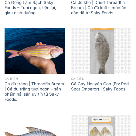
Cá Đổng Làm Sạch Saky
Cá đù khô | Dried Threadfin
Foods – Tươi ngon, tiện lợi,
Bream | Cá đù khô – món ăn
giàu dinh dưỡng
dân dã từ Saky Foods.
CÁ BIỂN
CÁ BIỂN
Cá Gáy Nguyên Con (Frz Red
Cá đù trắng | Threadfin Bream
Spot Emperor) | Saky Foods
| Cá đù trắng tươi ngon – sản
phẩm hải sản uy tín từ Saky
Foods.