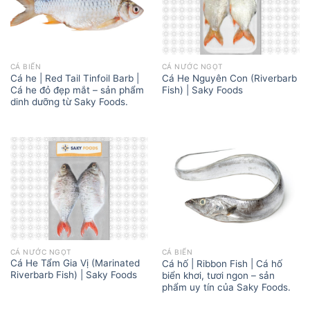
CÁ BIỂN
CÁ NƯỚC NGỌT
Cá he | Red Tail Tinfoil Barb |
Cá He Nguyên Con (Riverbarb
Cá he đỏ đẹp mắt – sản phẩm
Fish) | Saky Foods
dinh dưỡng từ Saky Foods.
CÁ NƯỚC NGỌT
CÁ BIỂN
Cá He Tẩm Gia Vị (Marinated
Cá hố | Ribbon Fish | Cá hố
Riverbarb Fish) | Saky Foods
biển khơi, tươi ngon – sản
phẩm uy tín của Saky Foods.