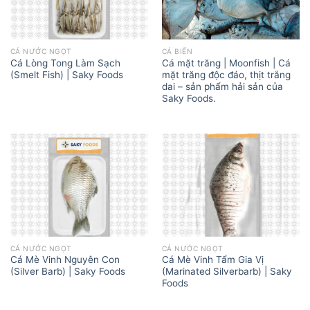
CÁ NƯỚC NGỌT
CÁ BIỂN
Cá Lòng Tong Làm Sạch
Cá mặt trăng | Moonfish | Cá
(Smelt Fish) | Saky Foods
mặt trăng độc đáo, thịt trắng
dai – sản phẩm hải sản của
Saky Foods.
CÁ NƯỚC NGỌT
CÁ NƯỚC NGỌT
Cá Mè Vinh Nguyên Con
Cá Mè Vinh Tẩm Gia Vị
(Silver Barb) | Saky Foods
(Marinated Silverbarb) | Saky
Foods