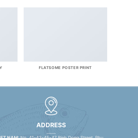
Y
FLATSOME POSTER PRINT
ADDRESS
IET NAM:
No. 41-43-45-47 Binh Dong Street, Phu