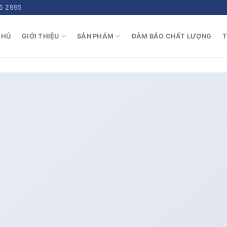
5 2995
CHỦ
GIỚI THIỆU
SẢN PHẨM
ĐẢM BẢO CHẤT LƯỢNG
T