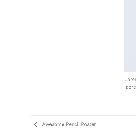
Lore
laor
Awesome Pencil Poster