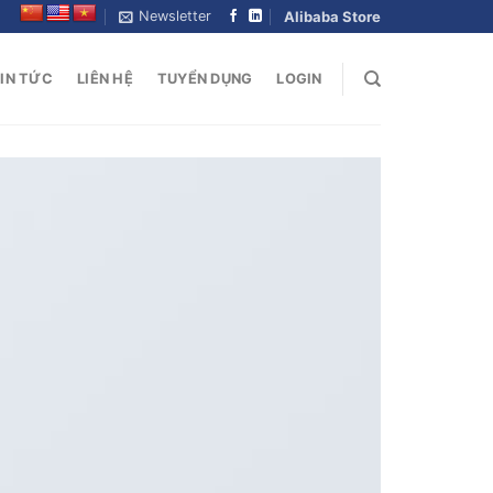
Newsletter
Alibaba Store
IN TỨC
LIÊN HỆ
TUYỂN DỤNG
LOGIN