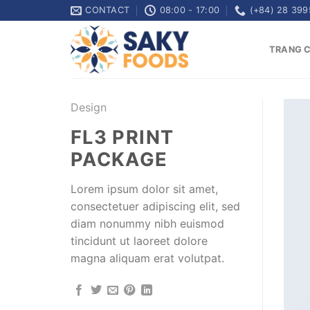
Skip
CONTACT
08:00 - 17:00
(+84) 28 399
to
content
TRANG 
Design
FL3 PRINT
PACKAGE
Lorem ipsum dolor sit amet,
consectetuer adipiscing elit, sed
diam nonummy nibh euismod
tincidunt ut laoreet dolore
magna aliquam erat volutpat.